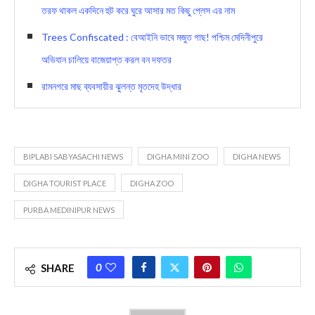
তরফ থাকল একদিনে হুট করে ঘুরে আসার মত কিছু প্লেস এর নাম
Trees Confiscated : বেআইনি ভাবে মজুত গাছ! পশ্চিম মেদিনীপুরে
অভিযান চালিয়ে বাজেয়াপ্ত করল বন দফতর
রামনগরে মাছ ব্যবসায়ীর ঝুলন্ত মৃতদেহ উদ্ধার
BIPLABI SABYASACHI NEWS
DIGHA MINI ZOO
DIGHA NEWS
DIGHA TOURIST PLACE
DIGHA ZOO
PURBA MEDINIPUR NEWS
0
SHARE