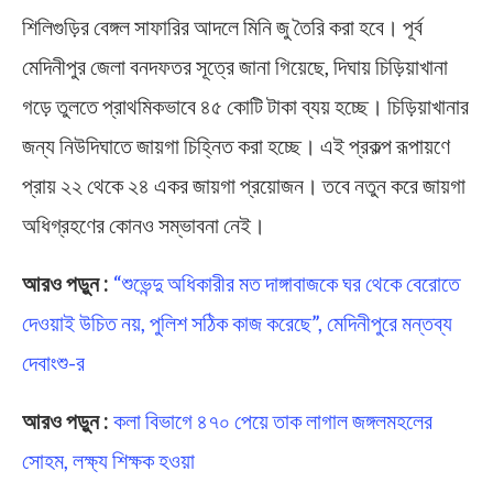
শিলিগুড়ির বেঙ্গল সাফারির আদলে মিনি জু তৈরি করা হবে। পূর্ব
মেদিনীপুর জেলা বনদফতর সূত্রে জানা গিয়েছে, দিঘায় চিড়িয়াখানা
গড়ে তুলতে প্রাথমিকভাবে ৪৫ কোটি টাকা ব্যয় হচ্ছে। চিড়িয়াখানার
জন্য নিউদিঘাতে জায়গা চিহ্নিত করা হচ্ছে। এই প্রকল্প রূপায়ণে
প্রায় ২২ থেকে ২৪ একর জায়গা প্রয়োজন। তবে নতুন করে জায়গা
অধিগ্রহণের কোনও সম্ভাবনা নেই।
আরও পড়ুন :
“শুভেন্দু অধিকারীর মত দাঙ্গাবাজকে ঘর থেকে বেরোতে
দেওয়াই উচিত নয়, পুলিশ সঠিক কাজ করেছে”, মেদিনীপুরে মন্তব্য
দেবাংশু-র
আরও পড়ুন :
কলা বিভাগে ৪৭০ পেয়ে তাক লাগাল জঙ্গলমহলের
সোহম, লক্ষ্য শিক্ষক হওয়া