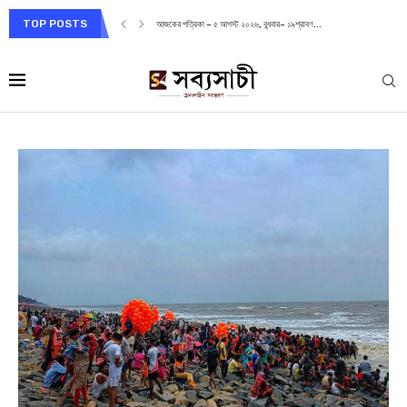
TOP POSTS
আজকের পত্রিকা – ৫ আগস্ট ২০২৬, বুধবার– ১৯শ্রাবণ...