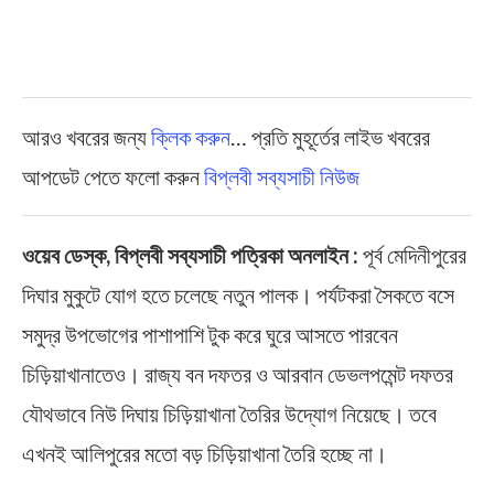
আরও খবরের জন্য
ক্লিক করুন
… প্রতি মুহূর্তের লাইভ খবরের
আপডেট পেতে ফলো করুন
বিপ্লবী সব্যসাচী নিউজ
ওয়েব ডেস্ক, বিপ্লবী সব্যসাচী পত্রিকা অনলাইন :
পূর্ব মেদিনীপুরের
দিঘার মুকুটে যোগ হতে চলেছে নতুন পালক। পর্যটকরা সৈকতে বসে
সমুদ্র উপভোগের পাশাপাশি টুক করে ঘুরে আসতে পারবেন
চিড়িয়াখানাতেও। রাজ্য বন দফতর ও আরবান ডেভলপমেন্ট দফতর
যৌথভাবে নিউ দিঘায় চিড়িয়াখানা তৈরির উদ্যোগ নিয়েছে। তবে
এখনই আলিপুরের মতো বড় চিড়িয়াখানা তৈরি হচ্ছে না।