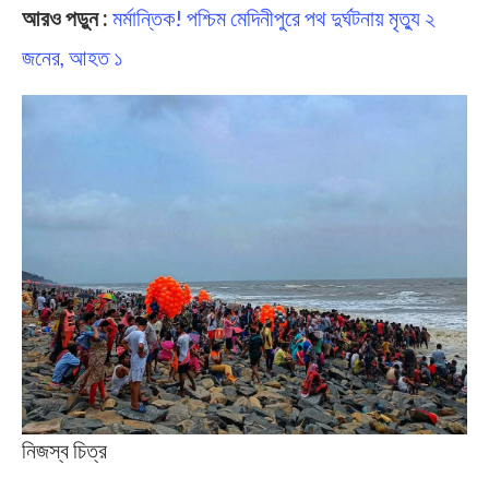
আরও পড়ুন :
মর্মান্তিক! পশ্চিম মেদিনীপুরে পথ দুর্ঘটনায় মৃত্যু ২
জনের, আহত ১
নিজস্ব চিত্র