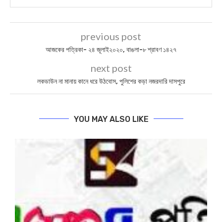
previous post
আজকের পত্রিকা- ২৪ জূলাই২০২০, বাঙলা-৮ শ্রাবণ ১৪২৭
next post
লকড‍াউন না মানায় কানে ধরে উঠবোস, পুলিশের কড়া নজরদারি দাসপুরে
YOU MAY ALSO LIKE