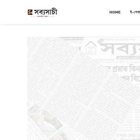
HOME
ই-পেপা