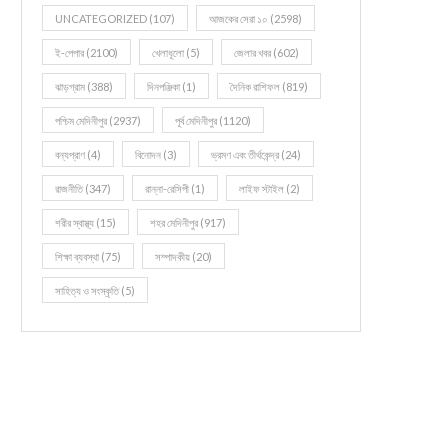
UNCATEGORIZED
(107)
আজকের সেরা ১০
(2598)
ই-পেপার
(2100)
খেলাধূলো
(5)
জেলার খবর
(602)
ঝাড়গ্রাম
(388)
দিনপঞ্জিকা
(1)
দৈনিক রাশিফল
(819)
পশ্চিম মেদিনীপুর
(2937)
পূর্ব মেদিনীপুর
(1120)
বন্যপ্রাণ
(4)
বিনোদন
(3)
ভ্রমণ এবং তীর্থকেন্দ্র
(24)
রাজনীতি
(347)
রান্না-রেসিপী
(1)
লাইফ স্টাইল
(2)
শরীর স্বাস্থ্য
(15)
শহর মেদিনীপুর
(917)
শিক্ষা ব্যবস্থা
(75)
সম্পাদকীয়
(20)
সাহিত্য ও সংস্কৃতি
(5)