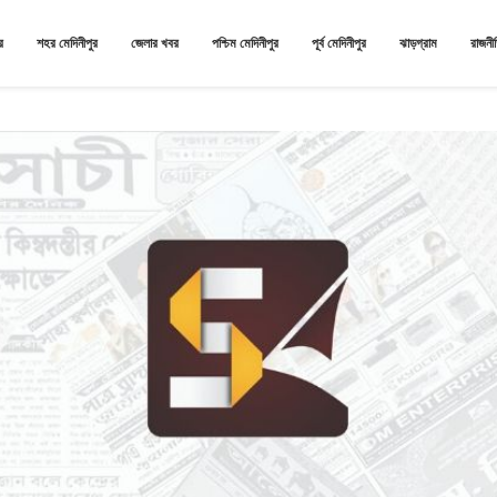
র
শহর মেদিনীপুর
জেলার খবর
পশ্চিম মেদিনীপুর
পূর্ব মেদিনীপুর
ঝাড়গ্রাম
রাজনী