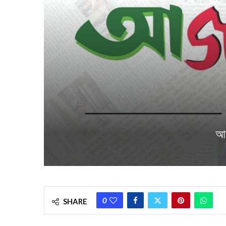
আজ
0
SHARE