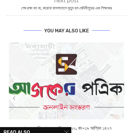
শেষ রক্ষা হল না, করোনা হাসপাতালে মৃত্যু হল মেদিনীপুরের এক শিক্ষকের
YOU MAY ALSO LIKE
আজকের পত্রিকা- ৬ অক্টোবর ২০২০, বাং-১৯ আশ্বিন ১৪২৭
READ ALSO