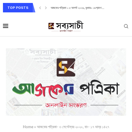
TOP POSTS
আজকের পত্রিকা – ৫ আগস্ট ২০২৬, বুধবার– ১৯শ্রাবণ...
Home
»
আজকের পত্রিকা- ৩ সেপ্টেম্বর ২০২০, বাং- ১৭ ভাদ্র ১৪২৭