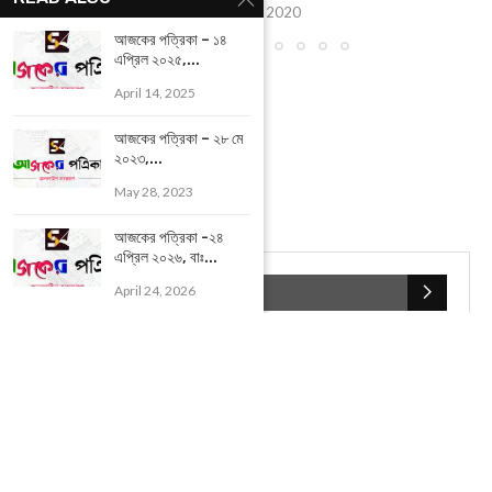
October 6, 2020
আজকের পত্রিকা – ১৪
এপ্রিল ২০২৫,...
April 14, 2025
আজকের পত্রিকা – ২৮ মে
২০২৩,...
May 28, 2023
আজকের পত্রিকা -২৪
এপ্রিল ২০২৬, বাঃ...
April 24, 2026
POPULAR CATEGORIES
UNCATEGORIZED
(107)
আজকের সেরা ১০
(2598)
ই-পেপার
(2106)
খেলাধূলো
(5)
জেলার খবর
(602)
ঝাড়গ্রাম
(388)
দিনপঞ্জিকা
(1)
দৈনিক রাশিফল
(819)
পশ্চিম মেদিনীপুর
(2937)
পূর্ব মেদিনীপুর
(1120)
বন্যপ্রাণ
(4)
বিনোদন
(3)
ভ্রমণ এবং তীর্থকেন্দ্র
(24)
রাজনীতি
(347)