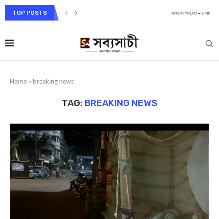
TOP POSTS
আজকের পত্রিকা – ১ আগস্ট ২০২৬, শনিবার– ১৫...
Home
»
breaking news
TAG:
BREAKING NEWS