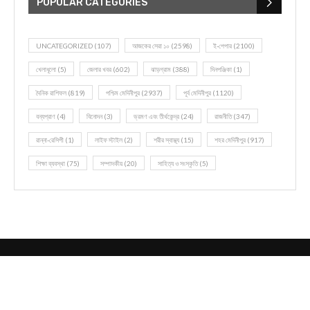
POPULAR CATEGORIES
UNCATEGORIZED
(107)
আজকের সেরা ১০
(2598)
ই-পেপার
(2100)
খেলাধূলো
(5)
জেলার খবর
(602)
ঝাড়গ্রাম
(388)
দিনপঞ্জিকা
(1)
দৈনিক রাশিফল
(819)
পশ্চিম মেদিনীপুর
(2937)
পূর্ব মেদিনীপুর
(1120)
বন্যপ্রাণ
(4)
বিনোদন
(3)
ভ্রমণ এবং তীর্থকেন্দ্র
(24)
রাজনীতি
(347)
রান্না-রেসিপী
(1)
লাইফ স্টাইল
(2)
শরীর স্বাস্থ্য
(15)
শহর মেদিনীপুর
(917)
শিক্ষা ব্যবস্থা
(75)
সম্পাদকীয়
(20)
সাহিত্য ও সংস্কৃতি
(5)