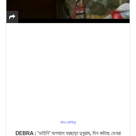
পশ্চিম মেদিনীপুর
DEBRA : ‘ডাইনি’ অপবাদে ঘরছাড়া দুখুরাম, দিন কাটছে ডেবরা