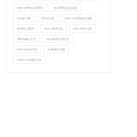
পশ্চিম মেদিনীপুর
(2937)
পূর্ব মেদিনীপুর
(1120)
বন্যপ্রাণ
(4)
বিনোদন
(3)
ভ্রমণ এবং তীর্থকেন্দ্র
(24)
রাজনীতি
(347)
রান্না-রেসিপী
(1)
লাইফ স্টাইল
(2)
শরীর স্বাস্থ্য
(15)
শহর মেদিনীপুর
(917)
শিক্ষা ব্যবস্থা
(75)
সম্পাদকীয়
(20)
সাহিত্য ও সংস্কৃতি
(5)