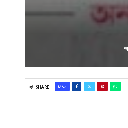
আ
0
SHARE