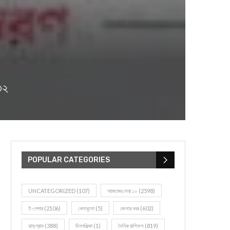
৩২
POPULAR CATEGORIES
UNCATEGORIZED
(107)
আজকের সেরা ১০
(2598)
ই-পেপার
(2106)
খেলাধূলো
(5)
জেলার খবর
(602)
ঝাড়গ্রাম
(388)
দিনপঞ্জিকা
(1)
দৈনিক রাশিফল
(819)