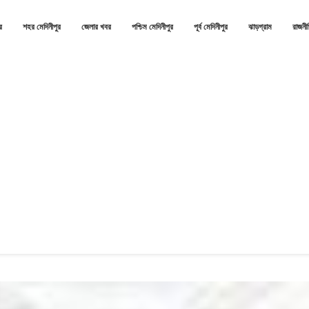
র
শহর মেদিনীপুর
জেলার খবর
পশ্চিম মেদিনীপুর
পূর্ব মেদিনীপুর
ঝাড়গ্রাম
রাজনী