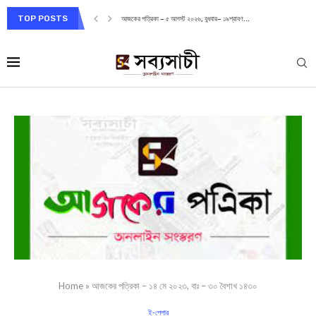
TOP POSTS
আজকের পত্রিকা – ৫ আগস্ট ২০২৬, বুধবার– ১৯শ্রাবণ...
Home
»
আজকের পত্রিকা – ১৪ মে ২০২৩, বাঃ – ৩০ বৈশাখ ১৪৩০
ই-পেপার