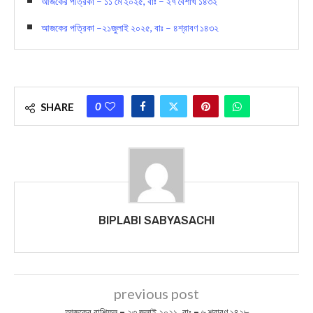
আজকের পত্রিকা – ১১ মে ২০২৫, বাঃ – ২৭ বৈশাখ ১৪৩২
আজকের পত্রিকা –২১জুলাই ২০২৫, বাঃ – ৪শ্রাবণ ১৪৩২
0
SHARE
BIPLABI SABYASACHI
previous post
আজকের রাশিফল – ২৩ জুলাই ২০২১, বাঃ – ৬ শ্রাবণ ১৪২৮