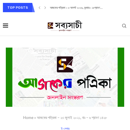
TOP POSTS
আজকের পত্রিকা – ৫ আগস্ট ২০২৬, বুধবার– ১৯শ্রাবণ...
Home
»
আজকের পত্রিকা – ২৩ জুলাই ২০২১, বাঃ – ৬ শ্রাবণ ১৪২৮
ই-পেপার