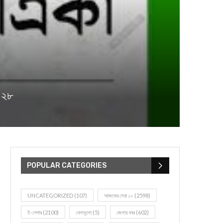
৪২৮
POPULAR CATEGORIES
UNCATEGORIZED
(107)
আজকের সেরা ১০
(2598)
ই-পেপার
(2100)
খেলাধূলো
(5)
জেলার খবর
(602)