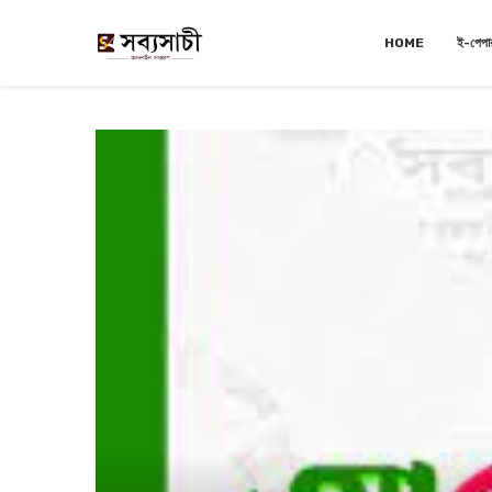
HOME
ই-পেপা