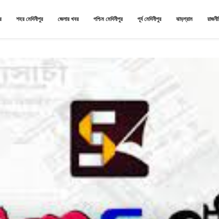
র
শহর মেদিনীপুর
জেলার খবর
পশ্চিম মেদিনীপুর
পূর্ব মেদিনীপুর
ঝাড়গ্রাম
রাজনী