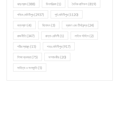
ঝাড়গ্রাম
(388)
দিনপঞ্জিকা
(1)
দৈনিক রাশিফল
(819)
পশ্চিম মেদিনীপুর
(2937)
পূর্ব মেদিনীপুর
(1120)
বন্যপ্রাণ
(4)
বিনোদন
(3)
ভ্রমণ এবং তীর্থকেন্দ্র
(24)
রাজনীতি
(347)
রান্না-রেসিপী
(1)
লাইফ স্টাইল
(2)
শরীর স্বাস্থ্য
(15)
শহর মেদিনীপুর
(917)
শিক্ষা ব্যবস্থা
(75)
সম্পাদকীয়
(20)
সাহিত্য ও সংস্কৃতি
(5)