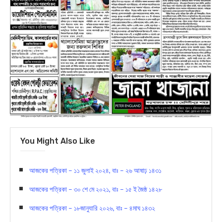
You Might Also Like
আজকের পত্রিকা – ১১ জুলাই ২০২৪, বাঃ – ২৬ আষাঢ় ১৪৩১
আজকের পত্রিকা – ৩০ শে মে ২০২১, বাঃ – ১৫ ই জৈষ্ঠ ১৪২৮
আজকের পত্রিকা – ১৮জানুযারি ২০২৬, বাঃ – ৪মাঘ ১৪৩২