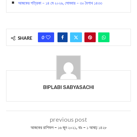
আজকের পত্রিকা – ১৪ মে ২০২৬, সোমবার – ৩০ বৈশাখ ১৪৩৩
0
SHARE
BIPLABI SABYASACHI
previous post
আজকের রাশিফল – ১৬ জুন ২০২১, বাঃ – ১ আষাঢ় ১৪২৮