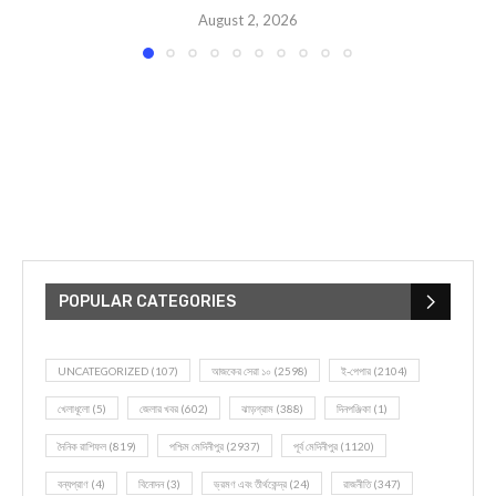
August 2, 2026
POPULAR CATEGORIES
UNCATEGORIZED
(107)
আজকের সেরা ১০
(2598)
ই-পেপার
(2104)
খেলাধূলো
(5)
জেলার খবর
(602)
ঝাড়গ্রাম
(388)
দিনপঞ্জিকা
(1)
দৈনিক রাশিফল
(819)
পশ্চিম মেদিনীপুর
(2937)
পূর্ব মেদিনীপুর
(1120)
বন্যপ্রাণ
(4)
বিনোদন
(3)
ভ্রমণ এবং তীর্থকেন্দ্র
(24)
রাজনীতি
(347)