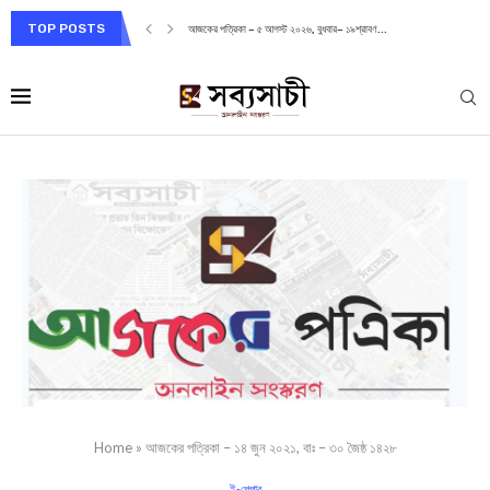
TOP POSTS
আজকের পত্রিকা – ৫ আগস্ট ২০২৬, বুধবার– ১৯শ্রাবণ...
Home
»
আজকের পত্রিকা – ১৪ জুন ২০২১, বাঃ – ৩০ জৈষ্ঠ ১৪২৮
ই-পেপার