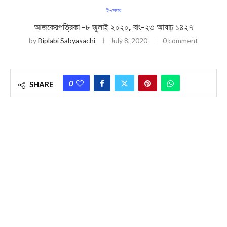
ই-পেপার
আজকেরপত্রিকা -৮ জুলাই ২০২০, বাং-২৩ আষাঢ় ১৪২৭
by
Biplabi Sabyasachi
July 8, 2020
0 comment
0
SHARE