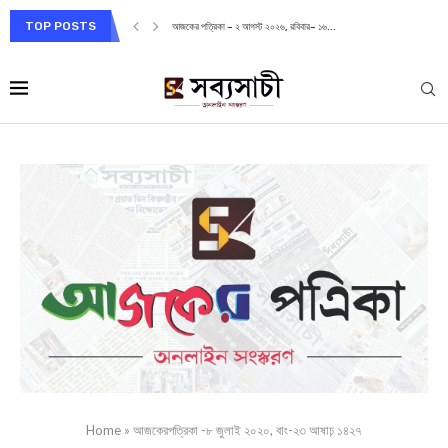
TOP POSTS
আজকের পত্রিকা – ২ আগস্ট ২০২৬, রবিবার– ১৬...
Home
»
আজকেরপত্রিকা -৮ জুলাই ২০২০, বাং-২৩ আষাঢ় ১৪২৭