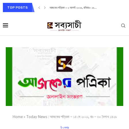
TOP POSTS
আজকের পত্রিকা – ২ আগস্ট ২০২৬, রবিবার– ১৬...
Home
»
Today News : আজকের পত্রিকা – ১৪ মে ২০২২, বাঃ – ৩০ বৈশাখ ১৪২৯
ই-পেপার