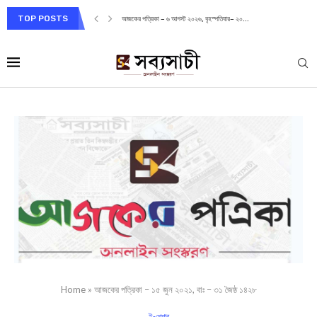
TOP POSTS
আজকের পত্রিকা – ৬ আগস্ট ২০২৬, বৃহস্পতিবার– ২০...
Home
»
আজকের পত্রিকা – ১৫ জুন ২০২১, বাঃ – ৩১ জৈষ্ঠ ১৪২৮
ই-পেপার