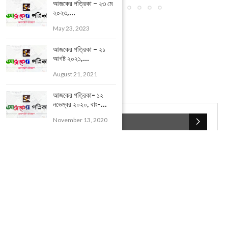
আজকের পত্রিকা – ২৩ মে
২০২৩,...
May 23, 2023
আজকের পত্রিকা – ২১
আগষ্ট ২০২১,...
August 21, 2021
আজকের পত্রিকা- ১২
নভেম্বর ২০২০, বাং-...
November 13, 2020
POPULAR CATEGORIES
UNCATEGORIZED
(107)
আজকের সেরা ১০
(2598)
ই-পেপার
(2104)
খেলাধূলো
(5)
জেলার খবর
(602)
ঝাড়গ্রাম
(388)
দিনপঞ্জিকা
(1)
দৈনিক রাশিফল
(819)
পশ্চিম মেদিনীপুর
(2937)
পূর্ব মেদিনীপুর
(1120)
বন্যপ্রাণ
(4)
বিনোদন
(3)
ভ্রমণ এবং তীর্থকেন্দ্র
(24)
রাজনীতি
(347)
রান্না-রেসিপী
(1)
লাইফ স্টাইল
(2)
শরীর স্বাস্থ্য
(15)
শহর মেদিনীপুর
(917)