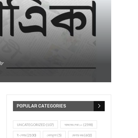
২৮
POPULAR CATEGORIES
UNCATEGORIZED
(107)
আজকের সেরা ১০
(2598)
ই-পেপার
(2100)
খেলাধূলো
(5)
জেলার খবর
(602)