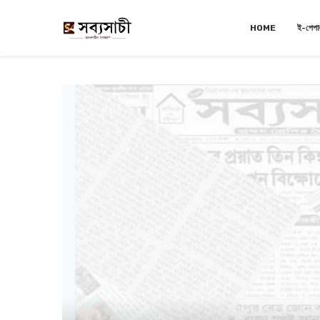
HOME
ই-পেপা