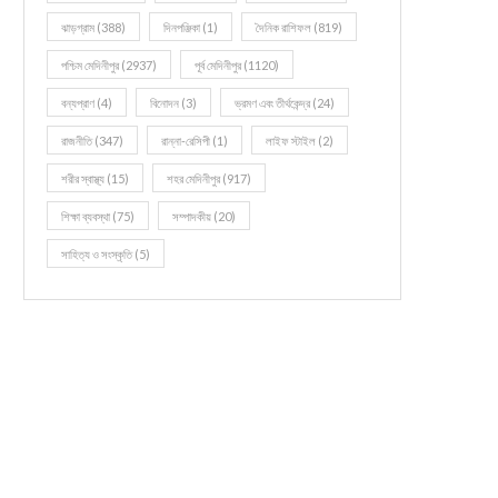
ঝাড়গ্রাম
(388)
দিনপঞ্জিকা
(1)
দৈনিক রাশিফল
(819)
পশ্চিম মেদিনীপুর
(2937)
পূর্ব মেদিনীপুর
(1120)
বন্যপ্রাণ
(4)
বিনোদন
(3)
ভ্রমণ এবং তীর্থকেন্দ্র
(24)
রাজনীতি
(347)
রান্না-রেসিপী
(1)
লাইফ স্টাইল
(2)
শরীর স্বাস্থ্য
(15)
শহর মেদিনীপুর
(917)
শিক্ষা ব্যবস্থা
(75)
সম্পাদকীয়
(20)
সাহিত্য ও সংস্কৃতি
(5)