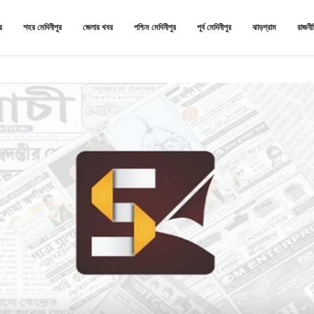
র
শহর মেদিনীপুর
জেলার খবর
পশ্চিম মেদিনীপুর
পূর্ব মেদিনীপুর
ঝাড়গ্রাম
রাজনী