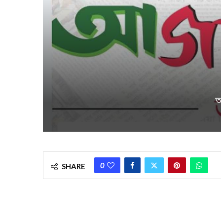
আ
0
SHARE