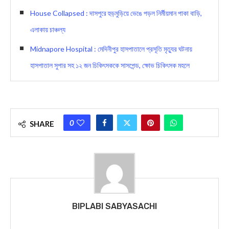
House Collapsed : দাসপুরে হুড়মুড়িয়ে ভেঙে পড়ল নির্মীয়মান পাকা বাড়ি,
এলাকায় চাঞ্চল্য
Midnapore Hospital : মেদিনীপুর হাসপাতালে প্রসূতি মৃত্যুর ঘটনায়
হাসপাতাল সুপার সহ ১২ জন চিকিৎসককে সাসপেন্ড, ক্ষোভ চিকিৎসক মহলে
0
SHARE
BIPLABI SABYASACHI