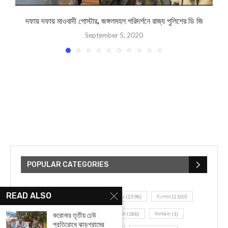
দফায় দফায় মাওবাদী পোস্টার, জঙ্গলমহল পরিদর্শনে রাজ্য পুলিশের ডি জি
September 5, 2020
POPULAR CATEGORIES
READ ALSO
UNCATEGORIZED
(107)
আজকের সেরা ১০
(2598)
ই-পেপার
(2100)
খেলাধূলো
(5)
জেলার খবর
(602)
ঝাড়গ্রাম
(388)
দিনপঞ্জিকা
(1)
করোনার তৃতীয় ঢেউ
প্রতিরোধে ঝাড়গ্রামের