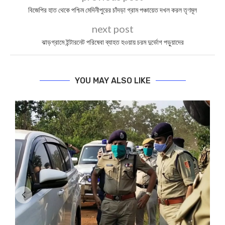
বিজেপির হাত থেকে পশ্চিম মেদিনীপুরের চাঁদড়া গ্রাম পঞ্চায়েত দখল করল তৃণমূল
next post
ঝাড়গ্রামে ইন্টারনেট পরিষেবা ব্যাহত হওয়ায় চরম দুর্ভোগ পড়ুয়াদের
YOU MAY ALSO LIKE