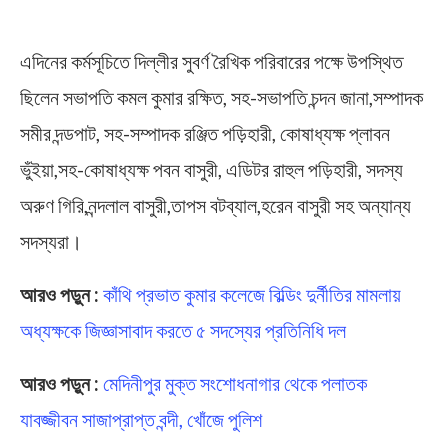
Jhargram | Paschim Medinipur
এদিনের কর্মসূচিতে দিল্লীর সুবর্ণ রৈখিক পরিবারের পক্ষে উপস্থিত
ছিলেন সভাপতি কমল কুমার রক্ষিত, সহ-সভাপতি চন্দন জানা,সম্পাদক
সমীর দন্ডপাট, সহ-সম্পাদক রঞ্জিত পড়িহারী, কোষাধ্যক্ষ প্লাবন
ভুঁইয়া,সহ-কোষাধ্যক্ষ পবন বাসুরী, এডিটর রাহুল পড়িহারী, সদস্য
অরুণ গিরি,নন্দলাল বাসুরী,তাপস বটব্যাল,হরেন বাসুরী সহ অন্যান্য
সদস্যরা।
আরও পড়ুন :
কাঁথি প্রভাত কুমার কলেজে বিল্ডিং দুর্নীতির মামলায়
অধ্যক্ষকে জিজ্ঞাসাবাদ করতে ৫ সদস্যের প্রতিনিধি দল
আরও পড়ুন :
মেদিনীপুর মুক্ত সংশোধনাগার থেকে পলাতক
যাবজ্জীবন সাজাপ্রাপ্ত বন্দী, খোঁজে পুলিশ