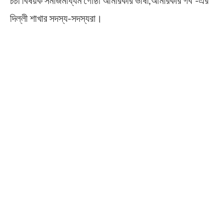
চর্চা বিষয়ক সমাজমাধ্যম গোষ্ঠী আমারকার ভাষা,আমারকার গর্ব”-এর
দিল্লী শাখার সদস্য-সদস্যরা।