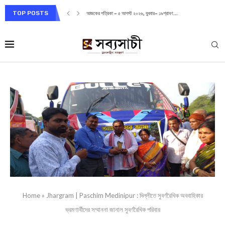
TOP POSTS
আজকের পত্রিকা – ৫ আগস্ট ২০২৬, বুধবার– ১৯শ্রাবণ...
Home
»
Jhargram | Paschim Medinipur : দিল্লীতে সুবর্ণরৈখিক অববাহিকার
ভ্রমণার্থীদের সম্মাননা জানাল সুবর্ণরৈখিক পরিবার