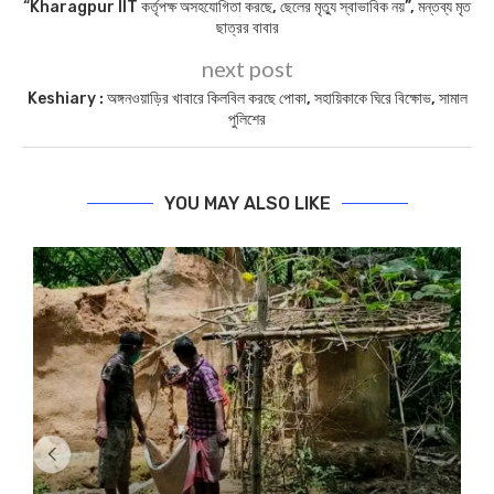
“Kharagpur IIT কর্তৃপক্ষ অসহযোগিতা করছে, ছেলের মৃত্যু স্বাভাবিক নয়”, মন্তব্য মৃত
ছাত্রর বাবার
next post
Keshiary : অঙ্গনওয়াড়ির খাবারে কিলবিল করছে পোকা, সহায়িকাকে ঘিরে বিক্ষোভ, সামাল
পুলিশের
YOU MAY ALSO LIKE