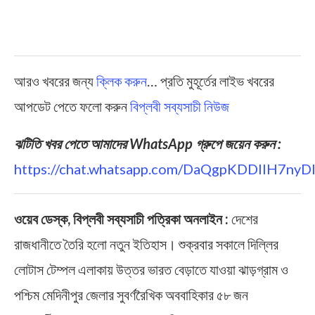
আরও খবরের জন্য
ক্লিক করুন
… প্রতি মুহূর্তের লাইভ খবরের
আপডেট পেতে ফলো করুন
বিপ্লবী সব্যসাচী নিউজ
ঝটিতি খবর পেতে আমাদের WhatsApp গ্রুপে জয়েন করুন :
https://chat.whatsapp.com/DaQgpKDDIIH7ny
ওয়েব ডেস্ক, বিপ্লবী সব্যসাচী পত্রিকা অনলাইন :
দেশের
রাজধানীতে তৈরি হলো নতুন ইতিহাস। শুক্রবার সকালে দিল্লির
লোটাস টেম্পল এলাকায় উত্তর ভারত বেড়াতে যাওয়া ঝাড়গ্রাম ও
পশ্চিম মেদিনীপুর জেলার সুবর্ণরৈখিক অববাহিকার ৫৮ জন