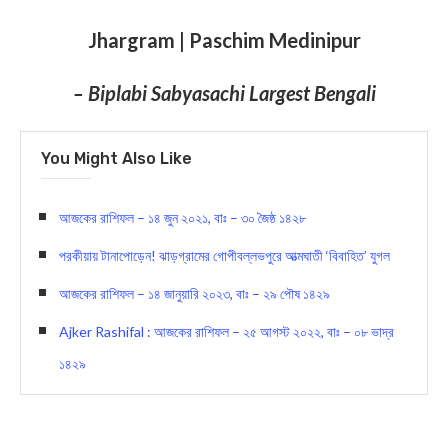
Jhargram | Paschim Medinipur
– Biplabi Sabyasachi Largest Bengali
You Might Also Like
আজকের রাশিফল – ১৪ জুন ২০২১, বাঃ – ৩০ জৈষ্ঠ ১৪২৮
পরকীয়ায় টানাপোড়েন! ঝাড়গ্রামের গোপীবল্লভপুরে আত্মঘাতী ‘বিবাহিত’ যুগল
আজকের রাশিফল – ১৪ জানুয়ারি ২০২৩, বাঃ – ২৯ পৌষ ১৪২৯
Ajker Rashifal : আজকের রাশিফল – ২৫ আগস্ট ২০২২, বাঃ – ০৮ ভাদ্র
১৪২৯