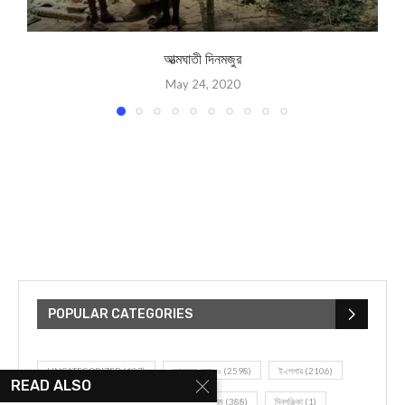
আত্মঘাতী দিনমজুর
May 24, 2020
POPULAR CATEGORIES
UNCATEGORIZED
(107)
আজকের সেরা ১০
(2598)
ই-পেপার
(2106)
READ ALSO
খেলাধূলো
(5)
জেলার খবর
(602)
ঝাড়গ্রাম
(388)
দিনপঞ্জিকা
(1)