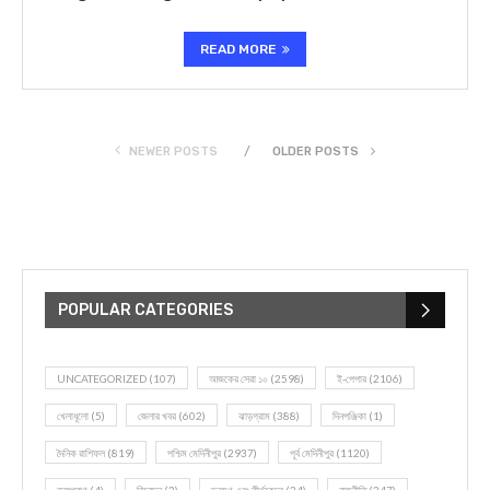
READ MORE
NEWER POSTS
OLDER POSTS
POPULAR CATEGORIES
UNCATEGORIZED
(107)
আজকের সেরা ১০
(2598)
ই-পেপার
(2106)
খেলাধূলো
(5)
জেলার খবর
(602)
ঝাড়গ্রাম
(388)
দিনপঞ্জিকা
(1)
দৈনিক রাশিফল
(819)
পশ্চিম মেদিনীপুর
(2937)
পূর্ব মেদিনীপুর
(1120)