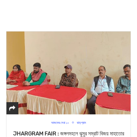
আজকের সেরা ১০
ঝাড়গ্রাম
JHARGRAM FAIR : জঙ্গলমহলে ঝুমুর সম্রাট বিজয় মাহাতোর