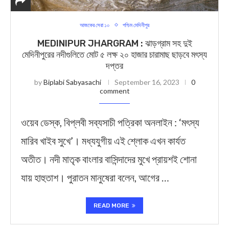
আজকের সেরা ১০
পশ্চিম মেদিনীপুর
MEDINIPUR JHARGRAM : ঝাড়গ্রাম সহ দুই
মেদিনীপুরের নদীগুলিতে মোট ৫ লক্ষ ২০ হাজার চারামাছ ছাড়বে মৎস্য
দপ্তর
by
Biplabi Sabyasachi
September 16, 2023
0
comment
ওয়েব ডেস্ক, বিপ্লবী সব্যসাচী পত্রিকা অনলাইন : ‘মৎস্য
মারিব খাইব সুখে’। মধ্যযুগীয় এই শ্লোক এখন কার্যত
অতীত। নদী মাতৃক বাংলার বাসিন্দাদের মুখে প্রায়শই শোনা
যায় হাহুতাশ। পুরাতন মানুষেরা বলেন, আগের …
READ MORE