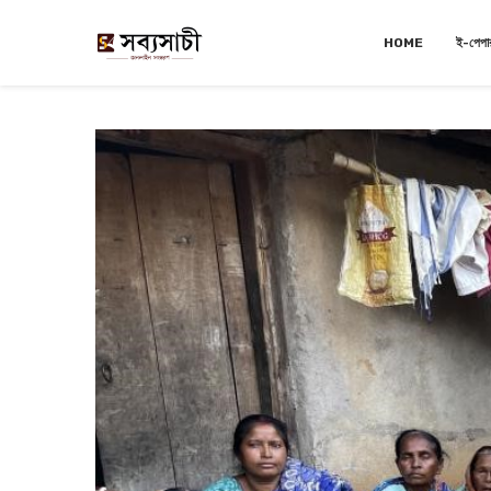
HOME
ই-পেপা