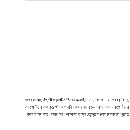
ওয়েব ডেস্ক, বিপ্লবী সব্যসাচী পত্রিকা অনলাইন :
দেড় মাস পর মকর পরব। কিন্তু জ
একশো দিনের কাজ করেও টাকা পাননি। জঙ্গলমহলের জেলা ঝাড়গ্রামে একশো দিনের প্র
প্রধান উৎসব মকর পরবের আগে শাসকদল তৃণমূল কেন্দ্রের বঞ্চনার বিষয়টিকে প্রচা