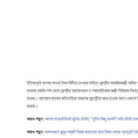
ইতিমধ্যেই বাংলার পাওয়া টাকা মিটিয়ে দেওয়ার দাবিতে কেন্দ্রীয় স্বরাষ্ট্রমন্ত্রী অম
স্বরাজ মোর্চার পক্ষ থেকে কেন্দ্রীয় গ্রামোন্নয়ন ও পঞ্চায়েতিরাজ মন্ত্রী গিরিরা
হয়েছে। নয়াগ্রাম ব্লকের বালিগেড়িয়া অঞ্চলের মুড়াখুঁটায় বছর দু’য়েক আগে একশ
রয়েছে।
আরও পড়ুন :
আলো না জ্বালিয়েই ছুটছে টোটো, “পুলিশ কিছু বলেনি” দাবি টোটো চা
আরও পড়ুন :
জঙ্গলমহলে ঝুমুর সম্রাট বিজয় মাহাতোর নামে বিজয় মেলার প্রস্তুতি ব