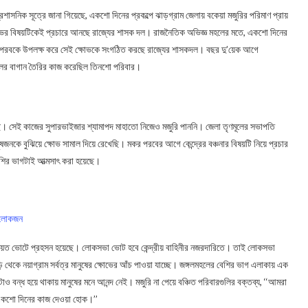
রশাসনিক সূত্রে জানা গিয়েছে, একশো দিনের প্রকল্পে ঝাড়গ্রাম জেলায় বকেয়া মজুরির পরিমাণ প্রায়
ষোভের বিষয়টিকেই প্রচারে আনছে রাজ্যের শাসক দল। রাজনৈতিক অভিজ্ঞ মহলের মতে, একশো দিনের
পরবকে উপলক্ষ করে সেই ক্ষোভকে সংগঠিত করছে রাজ্যের শাসকদল। বছর দু’য়েক আগে
ফলের বাগান তৈরির কাজ করেছিল তিনশো পরিবার।
। সেই কাজের সুপারভাইজার শ্যামাপদ মাহাতো নিজেও মজুরি পাননি। জেলা তৃণমূলের সভাপতি
 মানুষজনকে বুঝিয়ে ক্ষোভ সামাল দিয়ে রেখেছি। মকর পরবের আগে কেন্দ্রের বঞ্চনার বিষয়টি নিয়ে প্রচার
 বেশির ভাগটাই আত্মসাৎ করা হয়েছে।
ির লোকজন
ঞ্চায়েত ভোটে প্রহসন হয়েছে। লোকসভা ভোট হবে কেন্দ্রীয় বাহিনীর নজরদারিতে। তাই লোকসভা
ি থেকে নয়াগ্রাম সর্বত্র মানুষের ক্ষোভের আঁচ পাওয়া যাচ্ছে। জঙ্গলমহলের বেশির ভাগ এলাকায় এক
বন্ধ হয়ে থাকায় মানুষের মনে আনন্দ নেই। মজুরি না পেয়ে বঞ্চিত পরিবারগুলির বক্তব্য, ‘‘আমরা
র একশো দিনের কাজ দেওয়া হোক।’’