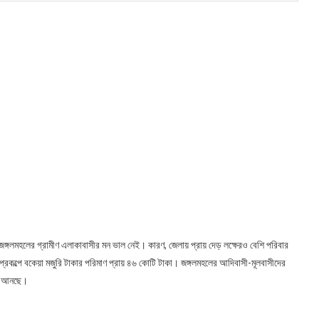
ঙ্গলমহলের গ্রামীণ এলাকাবাসীর মন ভাল নেই। কারণ, জেলায় প্রায় দেড় লক্ষেরও বেশি পরিবার
কল্পে বকেয়া মজুরি টাকার পরিমাণ প্রায় ৪৬ কোটি টাকা। জঙ্গলমহলের আদিবাসী-মূলবাসীদের
রে আনছে।