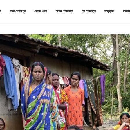
র
শহর মেদিনীপুর
জেলার খবর
পশ্চিম মেদিনীপুর
পূর্ব মেদিনীপুর
ঝাড়গ্রাম
রাজনী