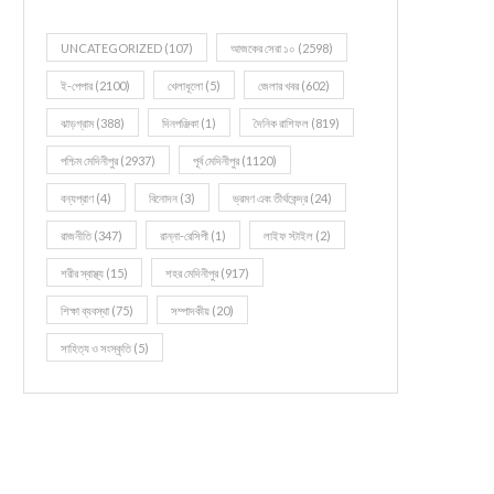
UNCATEGORIZED
(107)
আজকের সেরা ১০
(2598)
ই-পেপার
(2100)
খেলাধূলো
(5)
জেলার খবর
(602)
ঝাড়গ্রাম
(388)
দিনপঞ্জিকা
(1)
দৈনিক রাশিফল
(819)
পশ্চিম মেদিনীপুর
(2937)
পূর্ব মেদিনীপুর
(1120)
বন্যপ্রাণ
(4)
বিনোদন
(3)
ভ্রমণ এবং তীর্থকেন্দ্র
(24)
রাজনীতি
(347)
রান্না-রেসিপী
(1)
লাইফ স্টাইল
(2)
শরীর স্বাস্থ্য
(15)
শহর মেদিনীপুর
(917)
শিক্ষা ব্যবস্থা
(75)
সম্পাদকীয়
(20)
সাহিত্য ও সংস্কৃতি
(5)