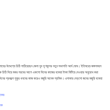
িত শাহের উদ্দেশ্যে চিঠি পাঠিয়েছেন জেলা যুব তৃণমূলের নতুন সভাপতি আর্য ঘোষ। ইতিমধ্যে জঙ্গলমহল
জ সিংহকে চিঠি দিয়ে মকর পরবের আগে একশো দিনের কাজের বকেয়া টাকা মিটিয়ে দেওয়ার অনুরোধ করা
ো দিনের প্রকল্পে পুকুর খননের কাজ করেও মজুরি অনেক শ্রমিক। এলাকার দেড়শো জনের মজুরি বকেয়া
লকের
ৈঠক