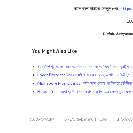
লাইক করুন আমাদের ফেসবুক পেজ-
https
10
– Biplabi Sabyasac
You Might Also Like
দুই মেদিনীপুর সহ জঙ্গলমহলের পৌর আধিকারিকদের নিয়ে বৈঠকে ‘সুডা’, উপভো
Lover Protest : নিজের স্বামী ও সন্তানদের ছেড়ে পশ্চিম মেদিনীপুরে প্র
Midnapore Municipality : কাটা হচ্ছে বেতন! প্রতিবাদে মেদিনীপুর প
House fire : সন্ধ্যা প্রদীপ থেকে ভয়াবহ অগ্নিকাণ্ড মেদিনীপুরের বসত
100 DAYS WORK
BIPLABI SABYASACHI NEWS
JHARGRA