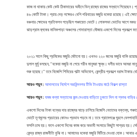
কাজ না থাকায় কেউ কেউ ঠিকাদারের অধীনে ভিন্ রাজ্যে রাজের সন্ধানে গিয়েছেন। প্
৪৬ কোটি টাকা। প্রায় দেড় লক্ষেরও বেশি পরিবারের মজুরি বকেয়া রয়েছে। এই ক্
বঞ্চনার ক্ষোভের প্রতিফলন পড়েছিল পঞ্চায়েত ভোটে। লোকসভা ভোটের আগে মকর 
ঝাড়গ্রাম ব্লকের মানিকপাড়া অঞ্চলের গোদারাস্তা মৌজায় একশো দিনের প্রকল্পে 
100 Days Work
২০২১ সালে কিছু শ্রমিকের মজুরি মেটানো হয়। এখনও ২২০ জনের মজুরি বাকি রয়েছে
দুলাল মুর্মু বলছেন, ‘‘বকেয়া মজুরি না পেয়ে গরীব মানুষরা ক্ষুব্ধ। দলীয় ভাবে আমরা
শুরু হয়েছে।’’ তবে বিজেপি শিবিরের পাল্টা অভিযোগ, কেন্দ্রীয় প্রকল্পে বরাদ্দ টাকার
আরও পড়ুন :
আদালতের নির্দেশে অরবিন্দনগর টিভি টাওয়ার মাঠে বিকল্প রাস্তা
আরও পড়ুন :
যমজ কন্যা সন্তানের জন্ম দেওয়ায় বাড়িতে ঢুকতে দিল না শ্বশুর বাড়
একশো দিনের টাকা বন্ধের দায় রাজ্যের ঘাড়ে চাপিয়ে বিজেপি নেতাদের বক্তব্য, প
ভোটে তৃণমূলের প্রচারের কোনও প্রভাব পড়বে না। তবে গ্রামেগঞ্জে ঘুরলে বেলপাহাড়
ফসলি চাষ হয়। ফলে একশো দিনের কাজ করে অভাবী সংসারে কিছুটা সাশ্রয় হয়। সেটাও 
কেন্দ্র রাজ্য রাজনীতি বুঝি না। আমাদের বকেয়া মজুরি মিটিয়ে দেওয়া হোক। আবা