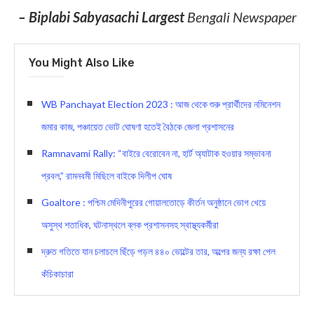
– Biplabi Sabyasachi Largest
Bengali Newspaper
You Might Also Like
WB Panchayat Election 2023 : আজ থেকে শুরু প্রার্থীদের নমিনেশন
জমার কাজ, পঞ্চায়েত ভোট ঘোষণা হতেই বৈঠকে জেলা প্রশাসনের
Ramnavami Rally: “বাইরে বেরোবেন না, হার্ট অ্যাটাক হওয়ার সম্ভাবনা
প্রবল,” রামনবমী মিছিলে বাইকে দিলীপ ঘোষ
Goaltore : পশ্চিম মেদিনীপুরের গোয়ালতোড়ে কীর্তন অনুষ্ঠানে ভোগ খেয়ে
অসুস্থ শতাধিক, ঘটনাস্থলে ব্লক প্রশাসনসহ স্বাস্থ্যকর্মীরা
দ্রুত গতিতে যান চলাচলে ছিঁড়ে পড়ল ৪৪০ ভোল্টের তার, অল্পের জন্য রক্ষা পেল
কঁচিকাচারা