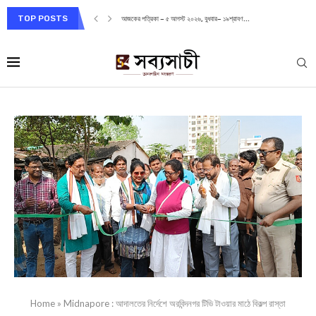
TOP POSTS
আজকের পত্রিকা – ৫ আগস্ট ২০২৬, বুধবার– ১৯শ্রাবণ...
Home
»
Midnapore : আদালতের নির্দেশে অরবিন্দনগর টিভি টাওয়ার মাঠে বিকল্প রাস্তা