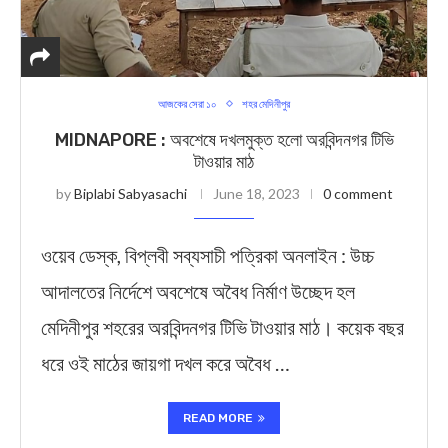
আজকের সেরা ১০
শহর মেদিনীপুর
MIDNAPORE : অবশেষে দখলমুক্ত হলো অরবিন্দনগর টিভি
টাওয়ার মাঠ
by
Biplabi Sabyasachi
June 18, 2023
0 comment
ওয়েব ডেস্ক, বিপ্লবী সব্যসাচী পত্রিকা অনলাইন : উচ্চ
আদালতের নির্দেশে অবশেষে অবৈধ নির্মাণ উচ্ছেদ হল
মেদিনীপুর শহরের অরবিন্দনগর টিভি টাওয়ার মাঠ। কয়েক বছর
ধরে ওই মাঠের জায়গা দখল করে অবৈধ …
READ MORE