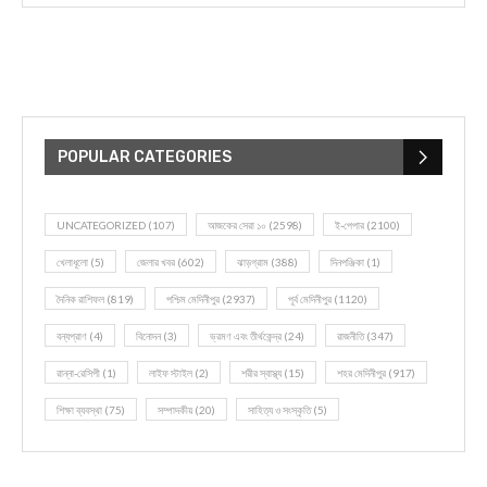
POPULAR CATEGORIES
UNCATEGORIZED
(107)
আজকের সেরা ১০
(2598)
ই-পেপার
(2100)
খেলাধূলো
(5)
জেলার খবর
(602)
ঝাড়গ্রাম
(388)
দিনপঞ্জিকা
(1)
দৈনিক রাশিফল
(819)
পশ্চিম মেদিনীপুর
(2937)
পূর্ব মেদিনীপুর
(1120)
বন্যপ্রাণ
(4)
বিনোদন
(3)
ভ্রমণ এবং তীর্থকেন্দ্র
(24)
রাজনীতি
(347)
রান্না-রেসিপী
(1)
লাইফ স্টাইল
(2)
শরীর স্বাস্থ্য
(15)
শহর মেদিনীপুর
(917)
শিক্ষা ব্যবস্থা
(75)
সম্পাদকীয়
(20)
সাহিত্য ও সংস্কৃতি
(5)