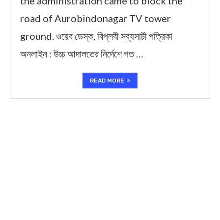
the administration came to block the
road of Aurobindonagar TV tower
ground. ওয়েব ডেস্ক, বিপ্লবী সব্যসাচী পত্রিকা
অনলাইন : উচ্চ আদালতের নির্দেশে গত …
READ MORE