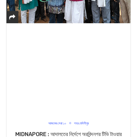
আজকের সেরা ১০
শহর মেদিনীপুর
MIDNAPORE : আদালতের নির্দেশে অরবিন্দনগর টিভি টাওয়ার