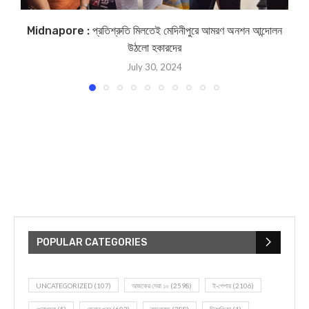
Midnapore : প্রতিশ্রুতি মিলতেই মেদিনীপুরে আমরণ অনশন আন্দোলন
উঠলো হকারদের
July 30, 2024
POPULAR CATEGORIES
UNCATEGORIZED
(107)
আজকের সেরা ১০
(2598)
ই-পেপার
(2106)
খেলাধূলো
(5)
জেলার খবর
(602)
ঝাড়গ্রাম
(388)
দিনপঞ্জিকা
(1)