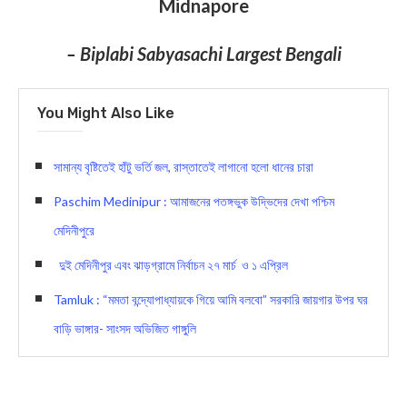
Midnapore
– Biplabi Sabyasachi Largest Bengali
You Might Also Like
সামান্য বৃষ্টিতেই হাঁটু ভর্তি জল, রাস্তাতেই লাগানো হলো ধানের চারা
Paschim Medinipur : আমাজনের পতঙ্গভুক উদ্ভিদের দেখা পশ্চিম
মেদিনীপুরে
দুই মেদিনীপুর এবং ঝাড়গ্রামে নির্বাচন ২৭ মার্চ ও ১ এপ্রিল
Tamluk : “মমতা বন্দ্যোপাধ্যায়কে গিয়ে আমি বলবো” সরকারি জায়গার উপর ঘর
বাড়ি ভাঙ্গার- সাংসদ অভিজিত গাঙ্গুলি