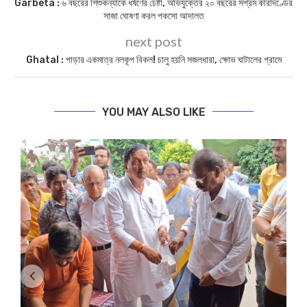
Garbeta : ৬ বছরের শিশুকন্যাকে ধর্ষণের চেষ্টা, অভিযুক্তের ২০ বছরের সশ্রম কারাদণ্ডের
সাজা ঘোষণা করল পকসো আদালত
next post
Ghatal : পাড়ার একমাত্র নলকূপ বিকল! চালু হয়নি সজলধারা, ক্ষোভ ঘাটালের গ্র‍ামে
YOU MAY ALSO LIKE