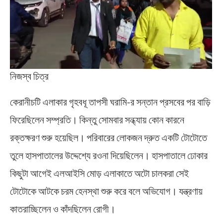
নিজস্ব চিত্র
কেরানীচটি এলাকার গৃহবধূ তাপসী ঘরামি-র সন্তান প্রসবের পর বাড়ি
ফিরেছিলেন সম্প্রতি। কিন্তু সোমবার সন্ধ্যায় কোন কারনে
রক্তক্ষরণ শুরু হয়েছিল। পরিবারের লোকজন দ্রুত একটি টোটোতে
তুলে হাসপাতালের উদ্দেশ্যে রওনা দিয়েছিলেন। হাসপাতালে ঢোকার
কিছুটা আগেই এলআইসি মোড় এলাকাতে অটো চালকরা সেই
টোটোকে আটকে চরম হেনস্থা শুরু করে বলে অভিযোগ। যন্ত্রণায়
কাতরাচ্ছিলেন ও কাঁদছিলেন রোগী।