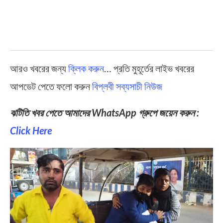
আরও খবরের জন্য
ক্লিক করুন
… প্রতি মুহূর্তের লাইভ খবরের
আপডেট পেতে ফলো করুন
বিপ্লবী সব্যসাচী নিউজ
ঝটিতি খবর পেতে আমাদের WhatsApp গ্রুপে জয়েন করুন :
Click Here