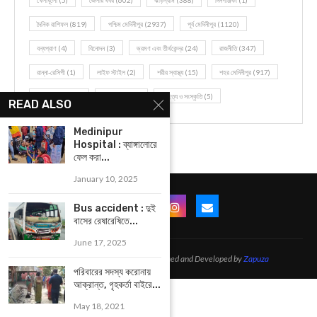
দৈনিক রাশিফল
(819)
পশ্চিম মেদিনীপুর
(2937)
পূর্ব মেদিনীপুর
(1120)
বন্যপ্রাণ
(4)
বিনোদন
(3)
ভ্রমণ এবং তীর্থকেন্দ্র
(24)
রাজনীতি
(347)
রান্না-রেসিপী
(1)
লাইফ স্টাইল
(2)
শরীর স্বাস্থ্য
(15)
শহর মেদিনীপুর
(917)
শিক্ষা ব্যবস্থা
(75)
সম্পাদকীয়
(20)
সাহিত্য ও সংস্কৃতি
(5)
READ ALSO
Medinipur
Hospital : ব্যাঙ্গালোরে
ফেল করা...
January 10, 2025
Bus accident : দুই
বাসের রেষারেষিতে...
June 17, 2025
@2021 - All Right Reserved. Designed and Developed by
Zapuza
পরিবারের সদস্য করোনায়
আক্রান্ত, গৃহকর্তা বাইরে...
May 18, 2021