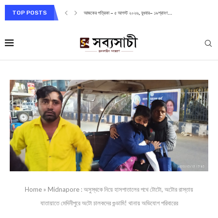
TOP POSTS
আজকের পত্রিকা – ৫ আগস্ট ২০২৬, বুধবার– ১৯শ্রাবণ...
Home
»
Midnapore : অসুস্থকে নিয়ে হাসপাতালের পথে টোটো, অটোর রাস্তায়
যাতায়াতে মেদিনীপুরে অটো চালকদের গুন্ডামি! থানায় অভিযোগ পরিবারের