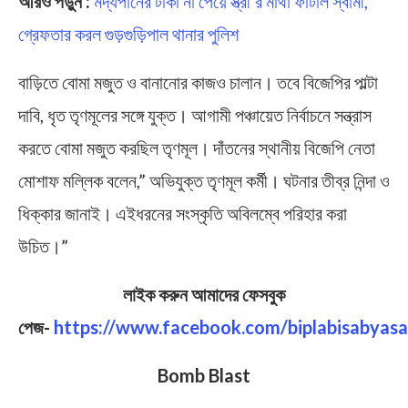
আরও পড়ুন :
মদ্যপানের টাকা না পেয়ে স্ত্রী’র মাথা ফাটাল স্বামী,
গ্রেফতার করল গুড়গুড়িপাল থানার পুলিশ
বাড়িতে বোমা মজুত ও বানানোর কাজও চালান। তবে বিজেপির পাল্টা
দাবি, ধৃত তৃণমূলের সঙ্গে যুক্ত। আগামী পঞ্চায়েত নির্বাচনে সন্ত্রাস
করতে বোমা মজুত করছিল তৃণমূল। দাঁতনের স্থানীয় বিজেপি নেতা
মোশাফ মল্লিক বলেন,” অভিযুক্ত তৃণমূল কর্মী। ঘটনার তীব্র নিন্দা ও
ধিক্কার জানাই। এইধরনের সংস্কৃতি অবিলম্বে পরিহার করা
উচিত।”
লাইক করুন আমাদের ফেসবুক
পেজ-
https://www.facebook.com/biplabisabyasa
Bomb Blast