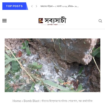
TOP POSTS
আজকের পত্রিকা – ২ আগস্ট ২০২৬, রবিবার– ১৬...
Home
»
Bomb Blast : দাঁতনের বিস্ফোরণের ঘটনায় শোরগোল, শুরু রাজনৈতিক