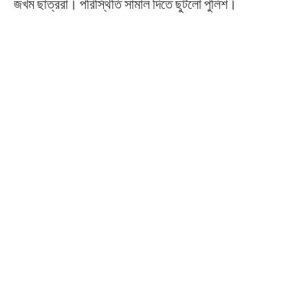
জখম ছাত্ররা। পরিস্থিতি সামাল দিতে ছুটলো পুলিশ।