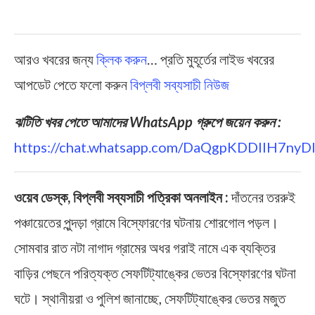
আরও খবরের জন্য
ক্লিক করুন
… প্রতি মুহূর্তের লাইভ খবরের
আপডেট পেতে ফলো করুন
বিপ্লবী সব্যসাচী নিউজ
ঝটিতি খবর পেতে আমাদের WhatsApp গ্রুপে জয়েন করুন :
https://chat.whatsapp.com/DaQgpKDDIIH7ny
ওয়েব ডেস্ক, বিপ্লবী সব্যসাচী পত্রিকা অনলাইন :
দাঁতনের তররুই
পঞ্চায়েতের পুন্দড়া গ্রামে বিস্ফোরণের ঘটনায় শোরগোল পড়ল।
সোমবার রাত নটা নাগাদ গ্রামের অধর গরাই নামে এক ব্যক্তির
বাড়ির পেছনে পরিত্যক্ত সেফটিট্যাঙ্কের ভেতর বিস্ফোরণের ঘটনা
ঘটে। স্থানীয়রা ও পুলিশ জানাচ্ছে, সেফটিট্যাঙ্কের ভেতর মজুত