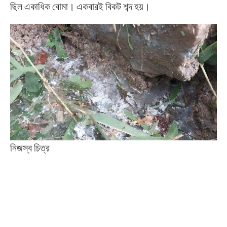
ছিল একাধিক বোমা। একবারই বিকট শব্দ হয়।
নিজস্ব চিত্র