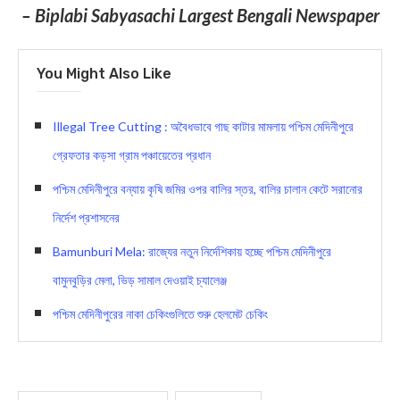
– Biplabi Sabyasachi Largest Bengali Newspaper
You Might Also Like
Illegal Tree Cutting : অবৈধভাবে গাছ কাটার মামলায় পশ্চিম মেদিনীপুরে
গ্রেফতার কড়সা গ্রাম পঞ্চায়েতের প্রধান
পশ্চিম মেদিনীপুরে বন্যায় কৃষি জমির ওপর বালির স্তর, বালির চালান কেটে সরানোর
নির্দেশ প্রশাসনের
Bamunburi Mela: রাজ্যের নতুন নির্দেশিকায় হচ্ছে পশ্চিম মেদিনীপুরে
বামুনবুড়ির মেলা, ভিড় সামাল দেওয়াই চ্যালেঞ্জ
পশ্চিম মেদিনীপুরের নাকা চেকিংগুলিতে শুরু হেলমেট চেকিং