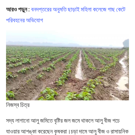
আরও পড়ুন :
বনদপ্তরের অনুমতি ছাড়াই মহিলা কলেজে গাছ কেটে
পরিবহনের অভিযোগ
নিজস্ব চিত্র
সদ্য লাগানো আলু জমিতে বৃষ্টির জল জমে থাকলে আলু বীজ পচে
যাওয়ার আশঙ্কা করেছেন কৃষকরা।চড়া দামে আলু বীজ ও রাসায়নিক