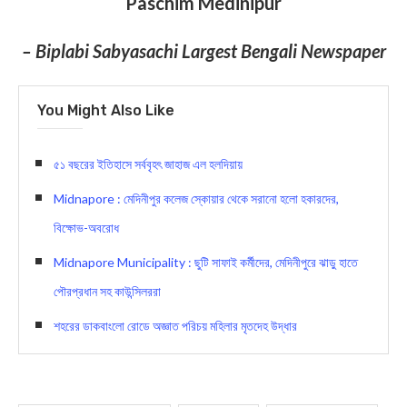
Paschim Medinipur
– Biplabi Sabyasachi Largest Bengali Newspaper
You Might Also Like
৫১ বছরের ইতিহাসে সর্ববৃহৎ জাহাজ এল হলদিয়ায়
Midnapore : মেদিনীপুর কলেজ স্কোয়ার থেকে সরানো হলো হকারদের,
বিক্ষোভ-অবরোধ
Midnapore Municipality : ছুটি সাফাই কর্মীদের, মেদিনীপুরে ঝাড়ু হাতে
পৌরপ্রধান সহ কাউন্সিলররা
শহরের ডাকবাংলো রোডে অজ্ঞাত পরিচয় মহিলার মৃতদেহ উদ্ধার