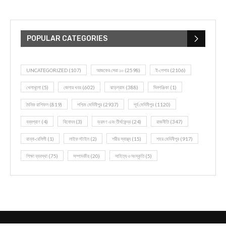
POPULAR CATEGORIES
UNCATEGORIZED
(107)
আজকের সেরা ১০
(2598)
ই-পেপার
(2106)
খেলাধূলো
(5)
জেলার খবর
(602)
ঝাড়গ্রাম
(388)
দিনপঞ্জিকা
(1)
দৈনিক রাশিফল
(819)
পশ্চিম মেদিনীপুর
(2937)
পূর্ব মেদিনীপুর
(1120)
বন্যপ্রাণ
(4)
বিনোদন
(3)
ভ্রমণ এবং তীর্থকেন্দ্র
(24)
রাজনীতি
(347)
রান্না-রেসিপী
(1)
লাইফ স্টাইল
(2)
শরীর স্বাস্থ্য
(15)
শহর মেদিনীপুর
(917)
শিক্ষা ব্যবস্থা
(75)
সম্পাদকীয়
(20)
সাহিত্য ও সংস্কৃতি
(5)