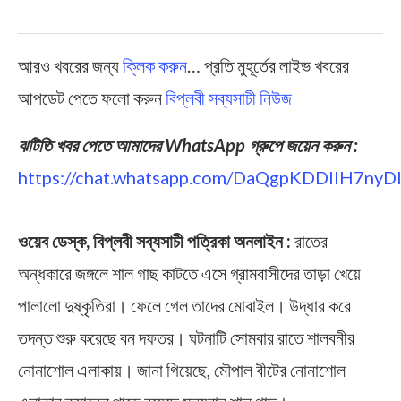
আরও খবরের জন্য
ক্লিক করুন
… প্রতি মুহূর্তের লাইভ খবরের
আপডেট পেতে ফলো করুন
বিপ্লবী সব্যসাচী নিউজ
ঝটিতি খবর পেতে আমাদের WhatsApp গ্রুপে জয়েন করুন :
https://chat.whatsapp.com/DaQgpKDDIIH7ny
ওয়েব ডেস্ক, বিপ্লবী সব্যসাচী পত্রিকা অনলাইন :
রাতের
অন্ধকারে জঙ্গলে শাল গাছ কাটতে এসে গ্রামবাসীদের তাড়া খেয়ে
পালালো দুষ্কৃতিরা। ফেলে গেল তাদের মোবাইল। উদ্ধার করে
তদন্ত শুরু করেছে বন দফতর। ঘটনাটি সোমবার রাতে শালবনীর
নোনাশোল এলাকায়। জানা গিয়েছে, মৌপাল বীটের নোনাশোল