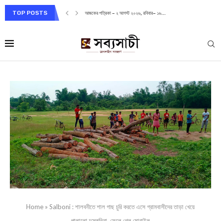
TOP POSTS
আজকের পত্রিকা – ২ আগস্ট ২০২৬, রবিবার– ১৬...
Home
»
Salboni : শালবনীতে শাল গাছ চুরি করতে এসে গ্রামবাসীদের তাড়া খেয়ে
পালালো দুস্কৃতিরা, ফেলে গেল মোবাইল