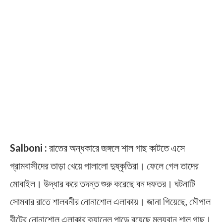
Salboni :
রাতের অন্ধকারে জঙ্গলে শাল গাছ কাটতে এসে
গ্রামবাসীদের তাড়া খেয়ে পালালো দুষ্কৃতিরা। ফেলে গেল তাদের
মোবাইল। উদ্ধার করে তদন্ত শুরু করেছে বন দফতর। ঘটনাটি
সোমবার রাতে শালবনীর নোনাশোল এলাকায়। জানা গিয়েছে, মৌপাল
বীটের নোনাশোল এলাকার ক্যানেল পাড়ে রয়েছে মূল্যবান শাল গাছ।