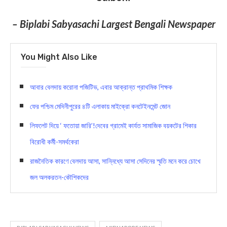
– Biplabi Sabyasachi Largest Bengali Newspaper
You Might Also Like
আবার বেলদায় করোনা পজিটিভ, এবার আক্রান্ত প্রাথমিক শিক্ষক
ফের পশ্চিম মেদিনীপুরের ৪টি এলাকায় মাইক্রো কনটেইনমেন্ট জোন
লিফলেট দিয়ে ‘ ফতোয়া জারি’!দেবের গ্রামেই কার্যত সামাজিক বয়কটের শিকার
বিরোধী কর্মী-সমর্থকেরা
রাজনৈতিক কারণে বেলদায় আসা, সান্নিধ্যে আসা সেদিনের স্মৃতি মনে করে চোখে
জল অলকরতন-কৌশিকদের