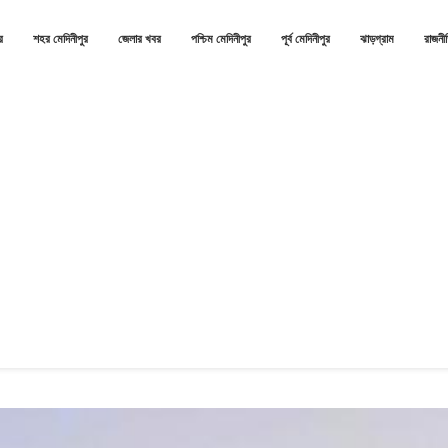
র
শহর মেদিনীপুর
জেলার খবর
পশ্চিম মেদিনীপুর
পূর্ব মেদিনীপুর
ঝাড়গ্রাম
রাজনী