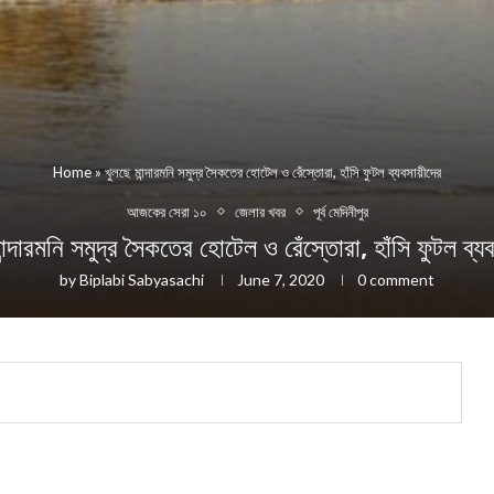
Home
»
খুলছে মান্দারমনি সমুদ্র সৈকতের হোটেল ও রেঁস্তোরা, হাঁসি ফুটল ব্যবসায়ীদের
আজকের সেরা ১০
জেলার খবর
পূর্ব মেদিনীপুর
ান্দারমনি সমুদ্র সৈকতের হোটেল ও রেঁস্তোরা, হাঁসি ফুটল ব্য
by
Biplabi Sabyasachi
June 7, 2020
0 comment