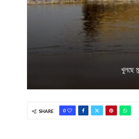
খুলছে ম
0
SHARE