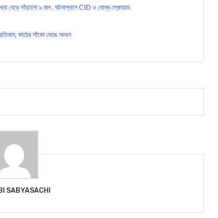
া বেড়ে দাঁড়ালো ৯ জন , ঘটনাস্থলে CID ও বোম্ব স্কোয়াড
রতিবাদ, কাঠের সাঁকো ভেঙে আগুন
BI SABYASACHI