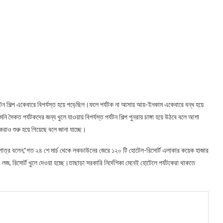
টন শিল্প একেবারে বিপর্যস্ত হয়ে পড়েছিল।ফলে পর্যটক না আসায় আয়-ইনকাম একেবারে বন্ধ হয়ে
ৈকত পর্যটকদের জন্য খুলে যাওয়ায় বিপর্যস্ত পর্যটন শিল্প পুনরায় চাঙ্গা হয়ে উঠবে বলে আশা
াও শুরু হয়ে গিয়েছে বলে জানা যাচ্ছে।
হাপাত্র বলেন,”গত ২৪ শে মার্চ থেকে লকডাউনের জেরে ১২০ টি হোটেল-রিসোর্ট এলাকার কয়েক হাজার
লজ, রিসোর্ট খুলে দেওয়া হচ্ছে।তাছাড়া সরকারি নির্দেশিকা মেনেই হোটেলে পর্যটকেরা থাকতে