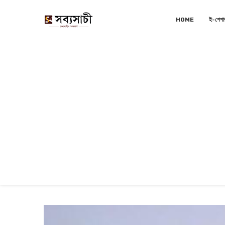
HOME
ই-পেপা