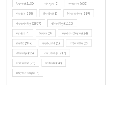
ই-পেপার
(2100)
খেলাধূলো
(5)
জেলার খবর
(602)
ঝাড়গ্রাম
(388)
দিনপঞ্জিকা
(1)
দৈনিক রাশিফল
(819)
পশ্চিম মেদিনীপুর
(2937)
পূর্ব মেদিনীপুর
(1120)
বন্যপ্রাণ
(4)
বিনোদন
(3)
ভ্রমণ এবং তীর্থকেন্দ্র
(24)
রাজনীতি
(347)
রান্না-রেসিপী
(1)
লাইফ স্টাইল
(2)
শরীর স্বাস্থ্য
(15)
শহর মেদিনীপুর
(917)
শিক্ষা ব্যবস্থা
(75)
সম্পাদকীয়
(20)
সাহিত্য ও সংস্কৃতি
(5)