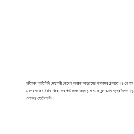
পত্রিকা প্রতিনিধি :মহামারী নোবেল করোনা ভাইরাসের সংক্রমণ ঠেকাতে ২৪ শে মার্চ
এরপর আজ রবিবার থেকে ফের পর্যটকদের জন্য খুলে যাচ্ছে মন্দারমনি সমুদ্র সৈকত।খ
এলাকার হোটেলগুলি।