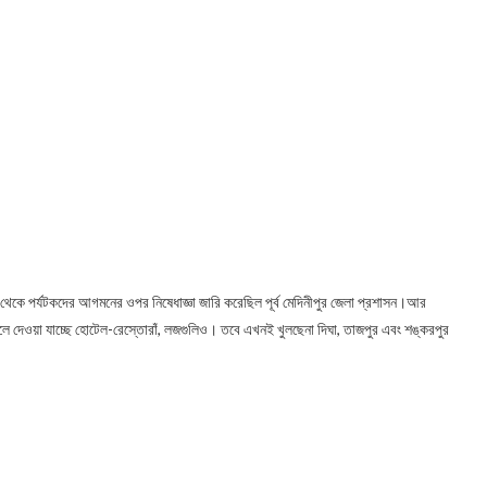
 থেকে পর্যটকদের আগমনের ওপর নিষেধাজ্ঞা জারি করেছিল পূর্ব মেদিনীপুর জেলা প্রশাসন।আর
ুলে দেওয়া যাচ্ছে হোটেল-রেস্তোরাঁ, লজগুলিও। তবে এখনই খুলছেনা দিঘা, তাজপুর এবং শঙ্করপুর