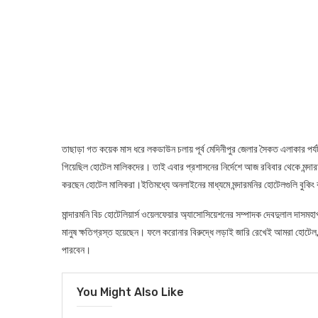
তাছাড়া গত কয়েক মাস ধরে লকডাউন চলায় পূর্ব মেদিনীপুর জেলার সৈকত এলাকার পর্য
গিয়েছিল হোটেল মালিকদের। তাই এবার প্রশাসনের নির্দেশে আজ রবিবার থেকে মন্দারমনি স
করছেন হোটেল মালিকরা।ইতিমধ্যে অনলাইনের মাধ্যমে মন্দারমনির হোটেলগুলি বুকিং কর
মান্দারমনি বিচ হোটেলিয়ার্স ওয়েলফেয়ার অ্যাসোসিয়েশনের সম্পাদক দেবদুলাল দাসম
মানুষ ক্ষতিগ্রস্ত হয়েছেন। ফলে করোনার বিরুদ্ধে লড়াই জারি রেখেই আমরা হোটেল, 
পারবেন।
You Might Also Like