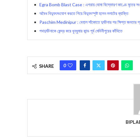
Egra Bomb Blast Case : এগরায় বোমা বিস্ফোরণ কাণ্ডে মৃতের সংখ্য
অবৈধ বিদ্যুৎসংযোগ করতে গিয়ে বিদ্যুৎস্পৃষ্ট হলেন লল‍াটের ব্যাক্তি
Paschim Medinipur : বেহাল সাঁকোতে দুর্ঘটনার পর ক্ষিপ্ত জনতার প্
পথদুর্ঘটনাকে কেন্দ্র করে ধুন্ধুমার কান্ড পূর্ব মেদিনীপুরের কাঁথিতে
0
SHARE
BIPLA