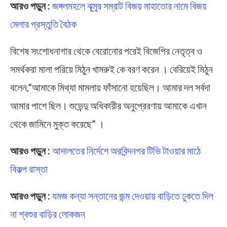
আরও পড়ুন :
জঙ্গলমহলে ঝুমুর সম্রাট বিজয় মাহাতোর নামে বিজয়
মেলার প্রস্তুতি বৈঠক
বিশেষ সংশোধনাগার থেকে বেরোনোর পরেই বিজেপির নেতৃত্ব ও
সমর্থকরা মালা পরিয়ে মিঠুন খামরুই কে বরণ করেন । বেরিয়েই মিঠুন
বলেন,”আমাকে মিথ্যা মামলায় ফাঁসানো হয়েছিল। আমার দল সর্বদা
আমার পাশে ছিল। শুভেন্দু অধিকারীর অনুপ্রেরণায় আমাকে এখান
থেকে জামিনে মুক্ত করেছে” ।
আরও পড়ুন :
আদালতের নির্দেশে অরবিন্দনগর টিভি টাওয়ার মাঠে
বিকল্প রাস্তা
আরও পড়ুন :
যমজ কন্যা সন্তানের জন্ম দেওয়ায় বাড়িতে ঢুকতে দিল
না শ্বশুর বাড়ির লোকজন