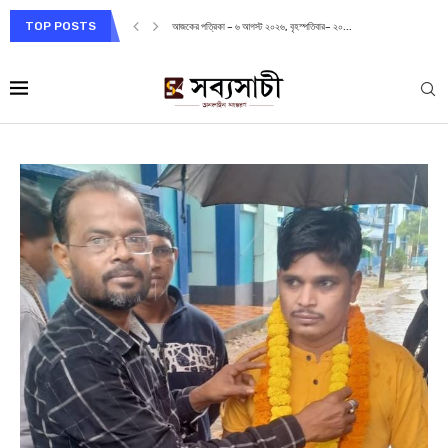
TOP POSTS
আজকের পত্রিকা – ৬ আগস্ট ২০২৬, বৃহস্পতিবার– ২০...