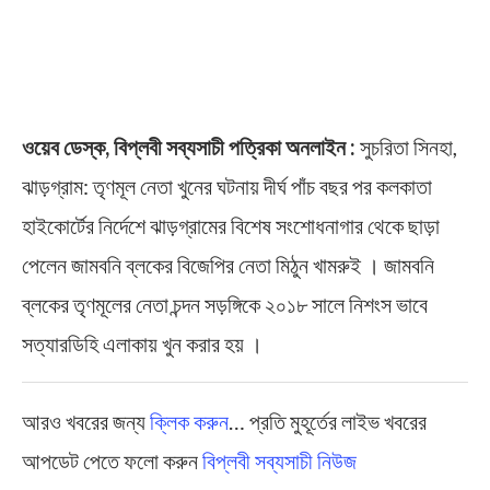
ওয়েব ডেস্ক, বিপ্লবী সব্যসাচী পত্রিকা অনলাইন :
সুচরিতা সিনহা,
ঝাড়গ্রাম: তৃণমূল নেতা খুনের ঘটনায় দীর্ঘ পাঁচ বছর পর কলকাতা
হাইকোর্টের নির্দেশে ঝাড়গ্রামের বিশেষ সংশোধনাগার থেকে ছাড়া
পেলেন জামবনি ব্লকের বিজেপির নেতা মিঠুন খামরুই । জামবনি
ব্লকের তৃণমূলের নেতা চন্দন সড়ঙ্গিকে ২০১৮ সালে নিশংস ভাবে
সত্যারডিহি এলাকায় খুন করার হয় ।
আরও খবরের জন্য
ক্লিক করুন
… প্রতি মুহূর্তের লাইভ খবরের
আপডেট পেতে ফলো করুন
বিপ্লবী সব্যসাচী নিউজ