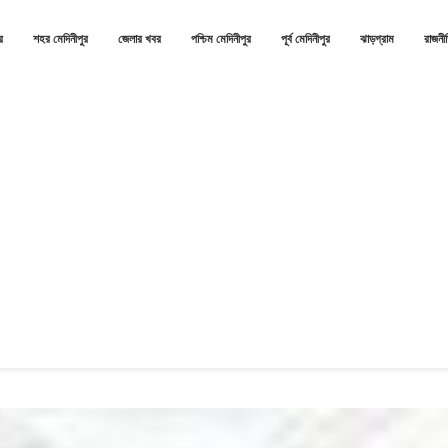
র
শহর মেদিনীপুর
জেলার খবর
পশ্চিম মেদিনীপুর
পূর্ব মেদিনীপুর
ঝাড়গ্রাম
রাজনী