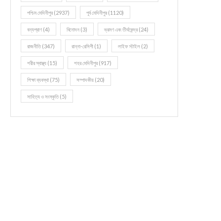
পশ্চিম মেদিনীপুর
(2937)
পূর্ব মেদিনীপুর
(1120)
বন্যপ্রাণ
(4)
বিনোদন
(3)
ভ্রমণ এবং তীর্থকেন্দ্র
(24)
রাজনীতি
(347)
রান্না-রেসিপী
(1)
লাইফ স্টাইল
(2)
শরীর স্বাস্থ্য
(15)
শহর মেদিনীপুর
(917)
শিক্ষা ব্যবস্থা
(75)
সম্পাদকীয়
(20)
সাহিত্য ও সংস্কৃতি
(5)