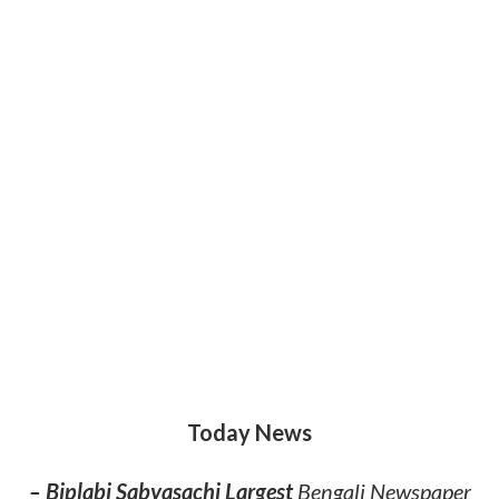
Today News
– Biplabi Sabyasachi Largest
Bengali Newspaper