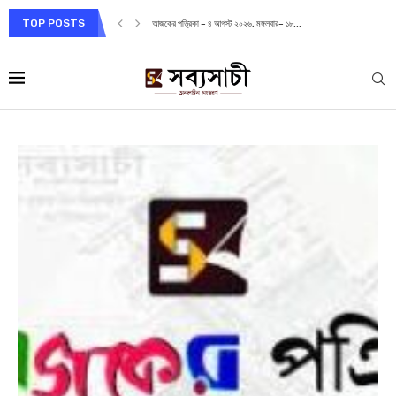
TOP POSTS
আজকের পত্রিকা – ৪ আগস্ট ২০২৬, মঙ্গলবার– ১৮...