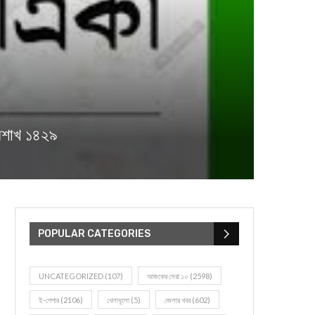
ৈশাখ ১৪২৯
POPULAR CATEGORIES
UNCATEGORIZED
(107)
আজকের সেরা ১০
(2598)
ই-পেপার
(2106)
খেলাধূলো
(5)
জেলার খবর
(602)