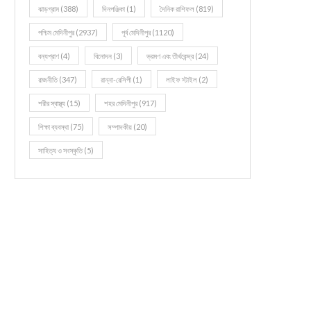
ঝাড়গ্রাম
(388)
দিনপঞ্জিকা
(1)
দৈনিক রাশিফল
(819)
পশ্চিম মেদিনীপুর
(2937)
পূর্ব মেদিনীপুর
(1120)
বন্যপ্রাণ
(4)
বিনোদন
(3)
ভ্রমণ এবং তীর্থকেন্দ্র
(24)
রাজনীতি
(347)
রান্না-রেসিপী
(1)
লাইফ স্টাইল
(2)
শরীর স্বাস্থ্য
(15)
শহর মেদিনীপুর
(917)
শিক্ষা ব্যবস্থা
(75)
সম্পাদকীয়
(20)
সাহিত্য ও সংস্কৃতি
(5)