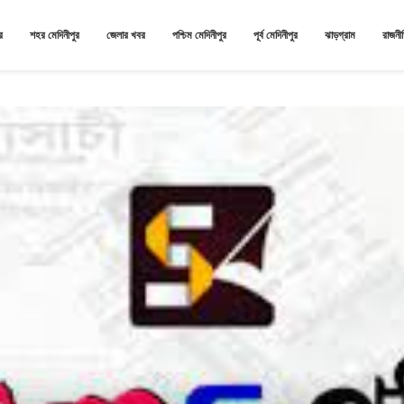
র
শহর মেদিনীপুর
জেলার খবর
পশ্চিম মেদিনীপুর
পূর্ব মেদিনীপুর
ঝাড়গ্রাম
রাজনী