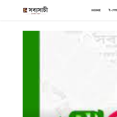
HOME
ই-পেপা