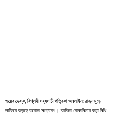
ওয়েব ডেস্ক, বিপ্লবী সব্যসাচী পত্রিকা অনলাইন:
রাজ্যজুড়ে
লাফিয়ে বাড়ছে করোনা সংক্রমণ। কোভিড মোকাবিলায় কড়া বিধি