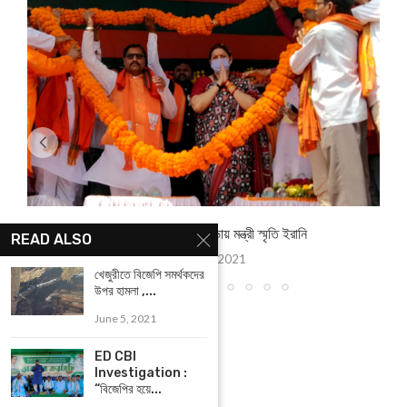
শালবনীতে বিজেপির জনসভায় মন্ত্রী স্মৃতি ইরানি
READ ALSO
March 14, 2021
খেজুরীতে বিজেপি সমর্থকদের
উপর হামলা ,...
June 5, 2021
ED CBI
Investigation :
“বিজেপির হয়ে...