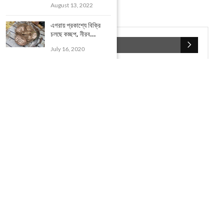
August 13, 2022
এগরায় প্রকাশ্যে বিক্রি
চলছে কচ্ছপ, নীরব...
POPULAR CATEGORIES
July 16, 2020
UNCATEGORIZED
(107)
আজকের সেরা ১০
(2598)
ই-পেপার
(2106)
খেলাধূলো
(5)
জেলার খবর
(602)
ঝাড়গ্রাম
(388)
দিনপঞ্জিকা
(1)
দৈনিক রাশিফল
(819)
পশ্চিম মেদিনীপুর
(2937)
পূর্ব মেদিনীপুর
(1120)
বন্যপ্রাণ
(4)
বিনোদন
(3)
ভ্রমণ এবং তীর্থকেন্দ্র
(24)
রাজনীতি
(347)
রান্না-রেসিপী
(1)
লাইফ স্টাইল
(2)
শরীর স্বাস্থ্য
(15)
শহর মেদিনীপুর
(917)
শিক্ষা ব্যবস্থা
(75)
সম্পাদকীয়
(20)
সাহিত্য ও সংস্কৃতি
(5)