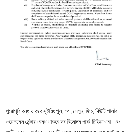
পুরোপুরি বন্ধ থাকবে সুইমিং পুল, স্পা, সেলুন, জিম, বিউটি পার্লার,
ওয়েলনেস সেন্টার ৷ বন্ধ থাকবে সব বিনোদন পার্ক, চিড়িয়াখানা এবং
পর্যটন কেন্দ্র ৷ শপিং মল, মার্কেট কমপ্লেক্সে পঞ্চাশ শতাংশ মোট ধারণ