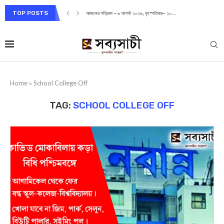
TOP POSTS
আজকের পত্রিকা – ৬ আগস্ট ২০২৬, বৃহস্পতিবার– ২০...
Home
»
School College Off
TAG:
SCHOOL COLLEGE OFF