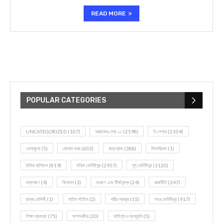
READ MORE
POPULAR CATEGORIES
UNCATEGORIZED
(107)
আজকের সেরা ১০
(2598)
ই-পেপার
(2104)
খেলাধূলো
(5)
জেলার খবর
(602)
ঝাড়গ্রাম
(388)
দিনপঞ্জিকা
(1)
দৈনিক রাশিফল
(819)
পশ্চিম মেদিনীপুর
(2937)
পূর্ব মেদিনীপুর
(1120)
বন্যপ্রাণ
(4)
বিনোদন
(3)
ভ্রমণ এবং তীর্থকেন্দ্র
(24)
রাজনীতি
(347)
রান্না-রেসিপী
(1)
লাইফ স্টাইল
(2)
শরীর স্বাস্থ্য
(15)
শহর মেদিনীপুর
(917)
শিক্ষা ব্যবস্থা
(75)
সম্পাদকীয়
(20)
সাহিত্য ও সংস্কৃতি
(5)