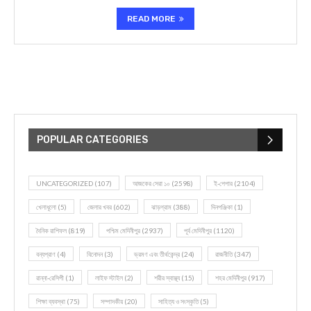
READ MORE
POPULAR CATEGORIES
UNCATEGORIZED
(107)
আজকের সেরা ১০
(2598)
ই-পেপার
(2104)
খেলাধূলো
(5)
জেলার খবর
(602)
ঝাড়গ্রাম
(388)
দিনপঞ্জিকা
(1)
দৈনিক রাশিফল
(819)
পশ্চিম মেদিনীপুর
(2937)
পূর্ব মেদিনীপুর
(1120)
বন্যপ্রাণ
(4)
বিনোদন
(3)
ভ্রমণ এবং তীর্থকেন্দ্র
(24)
রাজনীতি
(347)
রান্না-রেসিপী
(1)
লাইফ স্টাইল
(2)
শরীর স্বাস্থ্য
(15)
শহর মেদিনীপুর
(917)
শিক্ষা ব্যবস্থা
(75)
সম্পাদকীয়
(20)
সাহিত্য ও সংস্কৃতি
(5)