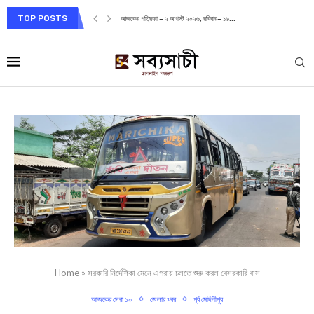
TOP POSTS
আজকের পত্রিকা – ২ আগস্ট ২০২৬, রবিবার– ১৬...
Home
»
সরকারি নির্দেশিকা মেনে এগরায় চলতে শুরু করল বেসরকারি বাস
আজকের সেরা ১০
জেলার খবর
পূর্ব মেদিনীপুর