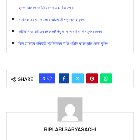
হাসপাতাল থেকে নিয়ে গেল একাধিক তথ্য
মানসিক অবসাদের জেরে আত্মঘাতী গড়বেতার যুবক
কাটমানি ও দুর্নীতির লিফলেট পড়ল কোলাঘাট তাপবিদ্যুৎ কেন্দ্রে
ভিন রাজ্যের পরিযায়ী শ্রমিকদের বাড়ি পাঠাল ঝাড়গ্রাম জেলা পুলিশ
0
SHARE
BIPLABI SABYASACHI