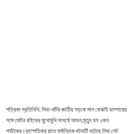
পত্রিক‍া প্রতিনিধি: দিঘা-কাঁথি জাতীয় সড়কে মাল বোঝাই ডাম্পারের
সঙ্গে মোটর বাইকের মুখোমুখি সংঘর্ষে আগুন,মৃত্যু হল ২জন
পর্যটকের।বৃহস্পতিবার রাতে মর্মান্তিক ঘটনাটি ঘটেছে দিঘা গেট