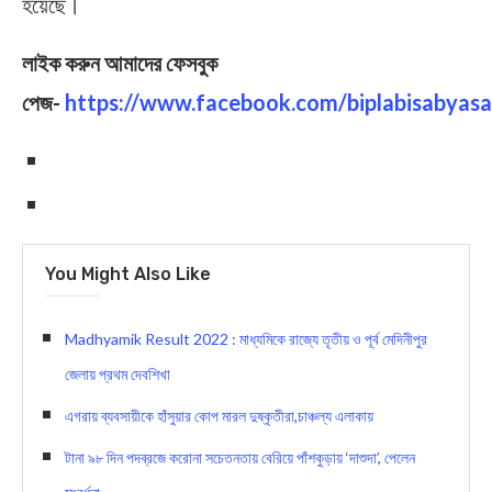
হয়েছে।
লাইক করুন আমাদের ফেসবুক
পেজ-
https://www.facebook.com/biplabisabyasa
You Might Also Like
Madhyamik Result 2022 : মাধ্যমিকে রাজ্যে তৃতীয় ও পূর্ব মেদিনীপুর
জেলায় প্রথম দেবশিখা
এগরায় ব্যবসায়ীকে হাঁসুয়ার কোপ মারল দুষ্কৃতীরা,চাঞ্চল্য এলাকায়
টানা ৯৮ দিন পদব্রজে করোনা সচেতনতায় বেরিয়ে পাঁশকুড়ায় ‘দাশুদা’, পেলেন