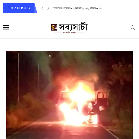
TOP POSTS
আজকের পত্রিকা – ২ আগস্ট ২০২৬, রবিবার– ১৬...