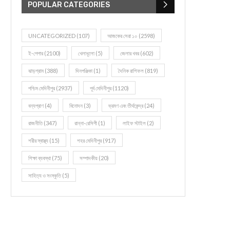
POPULAR CATEGORIES
UNCATEGORIZED
(107)
আজকের সেরা ১০
(2598)
ই-পেপার
(2100)
খেলাধূলো
(5)
জেলার খবর
(602)
ঝাড়গ্রাম
(388)
দিনপঞ্জিকা
(1)
দৈনিক রাশিফল
(819)
পশ্চিম মেদিনীপুর
(2937)
পূর্ব মেদিনীপুর
(1120)
বন্যপ্রাণ
(4)
বিনোদন
(3)
ভ্রমণ এবং তীর্থকেন্দ্র
(24)
রাজনীতি
(347)
রান্না-রেসিপী
(1)
লাইফ স্টাইল
(2)
শরীর স্বাস্থ্য
(15)
শহর মেদিনীপুর
(917)
শিক্ষা ব্যবস্থা
(75)
সম্পাদকীয়
(20)
সাহিত্য ও সংস্কৃতি
(5)