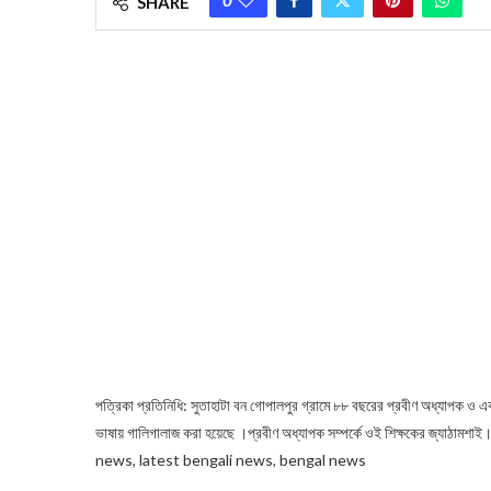
SHARE
পত্রিক‍া প্রতিনিধি: সুতাহাটা বন গোপালপুর গ্রামে ৮৮ বছরের প্রবীণ অধ্যাপক ও এক 
ভাষায় গালিগালাজ করা হয়েছে ।প্রবীণ অধ্যাপক সম্পর্কে ওই শিক্ষকের জ্যাঠামশাই
news, latest bengali news, bengal news