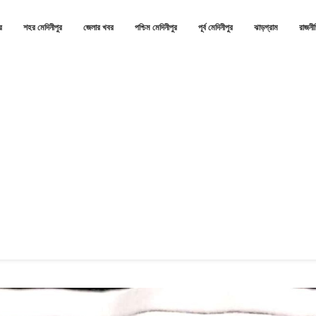
র
শহর মেদিনীপুর
জেলার খবর
পশ্চিম মেদিনীপুর
পূর্ব মেদিনীপুর
ঝাড়গ্রাম
রাজনী