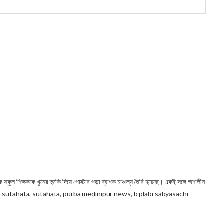
স্কুল শিক্ষককে খুনের হুমকি দিয়ে পোস্টার পড়া ব্যাপক চাঞ্চল্য তৈরি হয়েছে। একই সঙ্গে অশালীন
।
sutahata, sutahata, purba medinipur news, biplabi sabyasachi