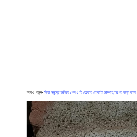
আরও পড়ুন-
দিঘা সমুদ্রে তলিয়ে গেল ৫ টি বোল্ডার বোঝাই ডাম্পার,অল্পের জন্য রক্ষ