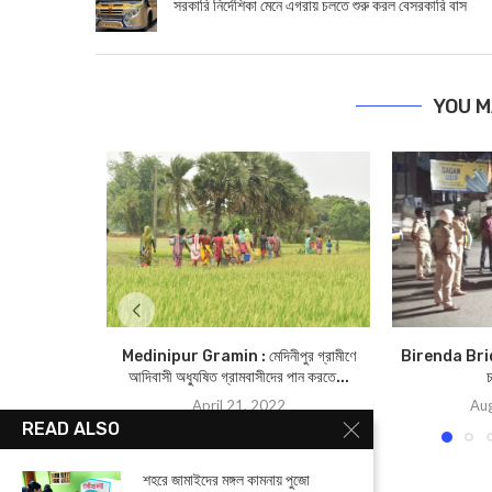
সরকারি নির্দেশিকা মেনে এগরায় চলতে শুরু করল বেসরকারি বাস
YOU M
Medinipur Gramin : মেদিনীপুর গ্রামীণে
Birenda Bridge
আদিবাসী অধ্যুষিত গ্রামবাসীদের পান করতে...
চ
April 21, 2022
Aug
READ ALSO
শহরে জামাইদের মঙ্গল কামনায় পুজো