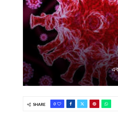
এক
0
SHARE