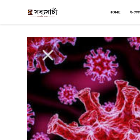
HOME
ই-পেপা