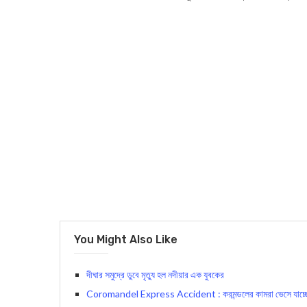
You Might Also Like
দীঘার সমুদ্রে ডুবে মৃত্যু হল নদীয়ার এক যুবকের
Coromandel Express Accident : করমন্ডলের কামরা ভেসে যাচ্ছে রক্তে