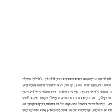
পত্রিকে প্রতিনিধি : পূর্ব মেদিনীপুরে এক ধাক্কায় করোনা আক্রান্ত ১৪ জন পরিযায়
এগরা মহাকুমা করোনা আক্রান্ত সংখ্য বেড়ে হল ১৪ জন।জানা গিয়েছে,কাঁথি মহকুমা দেশপ
ব্লকের দেউলিবাড় গ্রামের ১জন। তাছাড়া ভগবানপুর ২ ব্লকের বাঘাদাঁড়ি গ্রামের ২
অপরদিকে,এগরা মহাকুমা পটাশপুরের একজন করোনা আক্রান্ত হয়েছে। চন্ডীপুরে স
এরা প্রত‍্যেকে মুম্বাই,মহারাষ্ট্র সহ ভিন রাজ‍্য থেকে নিজেদের জেলায় ফিরেছেন 
হয়েছে বলে জানা যাচ্ছে।এদিকে দুই মেদিনীপুরে মোট কনটেইনমেন্ট জোনের সংখ্যা দাঁড়