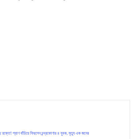
! প্রাণ বাঁচিয়ে ফিরলেন চন্দ্রকোণার ৪ যুবক, মৃত্যু এক জনের