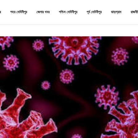
র
শহর মেদিনীপুর
জেলার খবর
পশ্চিম মেদিনীপুর
পূর্ব মেদিনীপুর
ঝাড়গ্রাম
রাজনী