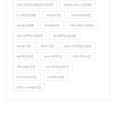
UNCATEGORIZED
(107)
আজকের সেরা ১০
(2598)
ই-পেপার
(2100)
খেলাধূলো
(5)
জেলার খবর
(602)
ঝাড়গ্রাম
(388)
দিনপঞ্জিকা
(1)
দৈনিক রাশিফল
(819)
পশ্চিম মেদিনীপুর
(2937)
পূর্ব মেদিনীপুর
(1120)
বন্যপ্রাণ
(4)
বিনোদন
(3)
ভ্রমণ এবং তীর্থকেন্দ্র
(24)
রাজনীতি
(347)
রান্না-রেসিপী
(1)
লাইফ স্টাইল
(2)
শরীর স্বাস্থ্য
(15)
শহর মেদিনীপুর
(917)
শিক্ষা ব্যবস্থা
(75)
সম্পাদকীয়
(20)
সাহিত্য ও সংস্কৃতি
(5)