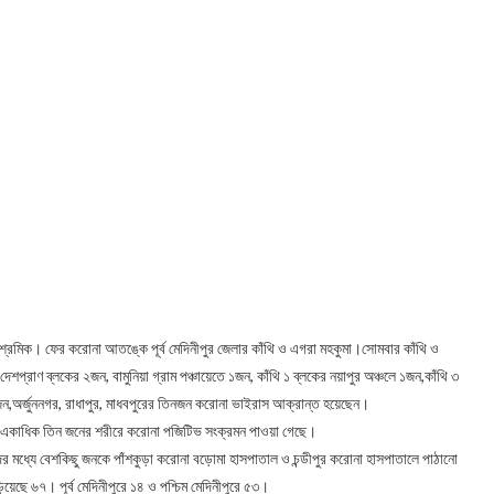
ী শ্রমিক। ফের করোনা আতঙ্কে পূর্ব মেদিনীপুর জেলার কাঁথি ও এগরা মহকুমা।সোমবার কাঁথি ও
্রাণ ব্লকের ২জন, বামুনিয়া গ্রাম পঞ্চায়েতে ১জন, কাঁথি ১ ব্লকের নয়াপুর অঞ্চলে ১জন,কাঁথি ৩
জন,অর্জুননগর, রাধাপুর, মাধবপুরের তিনজন করোনা ভাইরাস আক্রান্ত হয়েছেন।
হ একাধিক তিন জনের শরীরে করোনা পজিটিভ সংক্রমন পাওয়া গেছে।
।এদের মধ্যে বেশকিছু জনকে পাঁশকুড়া করোনা বড়োমা হাসপাতাল ও চন্ডীপুর করোনা হাসপাতালে পাঠানো
িয়েছে ৬৭। পূর্ব মেদিনীপুরে ১৪ ও পশ্চিম মেদিনীপুরে ৫৩।