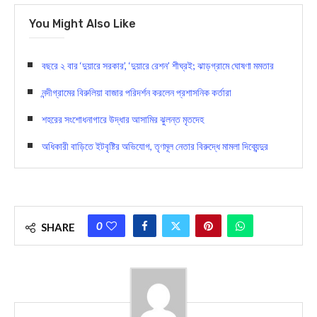
You Might Also Like
বছরে ২ বার ‘দুয়ারে সরকার’, ‘দুয়ারে রেশন’ শীঘ্রই; ঝাড়গ্রামে ঘোষণা মমতার
নন্দীগ্রামের বিরুলিয়া বাজার পরিদর্শন করলেন প্রশাসনিক কর্তারা
শহরের সংশোধনাগারে উদ্ধার আসামির ঝুলন্ত মৃতদেহ
অধিকারী বাড়িতে ইটবৃষ্টির অভিযোগ, তৃণমূল নেতার বিরুদ্ধে মামলা দিব্যেন্দুর
0
SHARE