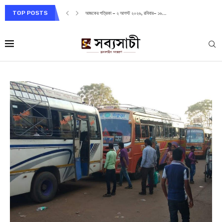
TOP POSTS
আজকের পত্রিকা – ২ আগস্ট ২০২৬, রবিবার– ১৬...