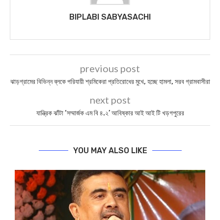
BIPLABI SABYASACHI
previous post
ঝাড়গ্রামের বিভিন্ন ব্লকে পরিযায়ী শ্রমিকেরা প্রতিরোধের মুখে, হচ্ছে হামলা, সরব গ্রামবাসীরা
next post
যান্ত্রিক ঝাঁটা ‘সম্মার্জক এম বি ৪.২’ আবিষ্কার আই আই টি খড়গপুরের
YOU MAY ALSO LIKE