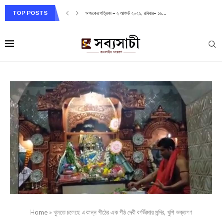
TOP POSTS
আজকের পত্রিকা – ২ আগস্ট ২০২৬, রবিবার– ১৬...
Home
»
খুলতে চলেছে একান্ন পীঠের এক পীঠ দেবী বর্গভীমার মন্দির, খুশি ভক্তগণ