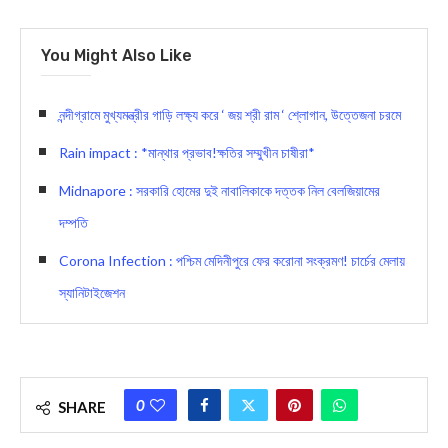
You Might Also Like
নন্দীগ্রামে মুখ্যমন্ত্রীর গাড়ি লক্ষ্য করে ‘ জয় শ্রী রাম ‘ শ্লোগান, উত্তেজনা চরমে
Rain impact : *মান্থার প্রভাব!ক্ষতির সম্মুখীন চাষীরা*
Midnapore : সরকারি হোমের দুই নাবালিকাকে দত্তক নিল বেলজিয়ামের
দম্পতি
Corona Infection : পশ্চিম মেদিনীপুরে ফের করোনা সংক্রমণ! চার্চের মেলায়
স্যানিটাইজেশন
0
SHARE