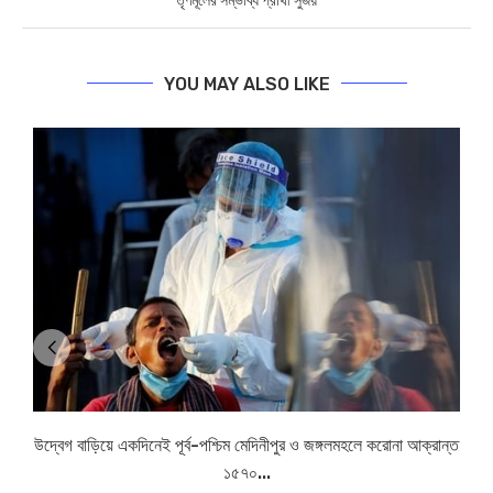
তৃণমূলের সম্ভাব্য প্রার্থী সুজয়
YOU MAY ALSO LIKE
উদ্বেগ বাড়িয়ে একদিনেই পূর্ব-পশ্চিম মেদিনীপুর ও জঙ্গলমহলে করোনা আক্রান্ত
১৫৭০...