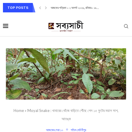
TOP POSTS
আজকের পত্রিকা – ২ আগস্ট ২০২৬, রবিবার– ১৬...
Home
»
Moyal Snake : খাবারের খোঁজে বাড়িতে পৌঁছে গেল ১৫ ফুটের ময়াল সাপ,
আতঙ্ক
আজকের সেরা ১০
পশ্চিম মেদিনীপুর