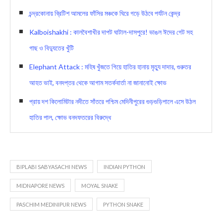
চন্দ্রকোনায় ব্রিটিশ আমলের ফাঁসির মঞ্চকে ঘিরে গড়ে উঠবে পর্যটন কেন্দ্র
Kalboishakhi : কালবৈশাখীর দাপট ঘাটাল-দাসপুরে! ভাঙল ঈদের গেট সহ
গাছ ও বিদ্যুতের খুঁটি
Elephant Attack : মহিষ খুঁজতে গিয়ে হাতির হানায় মৃত্যু দাদার, গুরুতর
আহত ভাই, বনদপ্তর থেকে আগাম সতর্কবার্তা না জানানোই ক্ষোভ
প্রায় দশ কিলোমিটার নদীতে সাঁতরে পশ্চিম মেদিনীপুরের গুড়গুড়িপালে এসে উঠল
হাতির পাল, ক্ষোভ বনদফতরের বিরুদ্ধে
BIPLABI SABYASACHI NEWS
INDIAN PYTHON
MIDNAPORE NEWS
MOYAL SNAKE
PASCHIM MEDINIPUR NEWS
PYTHON SNAKE