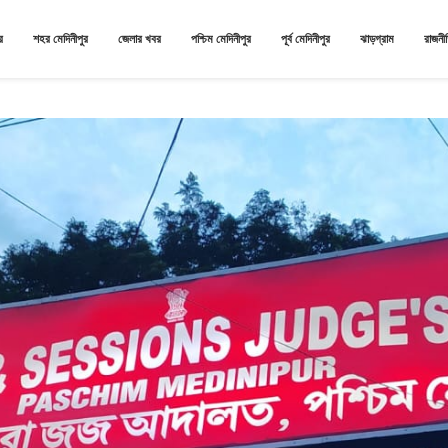
র
শহর মেদিনীপুর
জেলার খবর
পশ্চিম মেদিনীপুর
পূর্ব মেদিনীপুর
ঝাড়গ্রাম
রাজনী