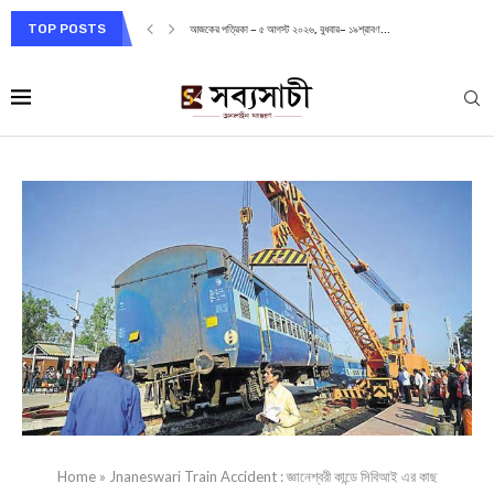
TOP POSTS
আজকের পত্রিকা – ৫ আগস্ট ২০২৬, বুধবার– ১৯শ্রাবণ...
Home
»
Jnaneswari Train Accident : জ্ঞানেশ্বরী কান্ডে সিবিআই এর কাছ