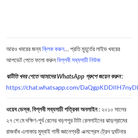
আরও খবরের জন্য
ক্লিক করুন
… প্রতি মুহূর্তের লাইভ খবরের
আপডেট পেতে ফলো করুন
বিপ্লবী সব্যসাচী নিউজ
ঝটিতি খবর পেতে আমাদের WhatsApp গ্রুপে জয়েন করুন :
https://chat.whatsapp.com/DaQgpKDDIIH7ny
ওয়েব ডেস্ক, বিপ্লবী সব্যসাচী পত্রিকা অনলাইন :
২০১০ সালের
২৭ শে মে দক্ষিণ-পূর্ব রেলের খড়গপুর টাটা রেললাইনের ঝাড়গ্রামের
রাজবাঁধ এলাকায় মুম্বাই গামী জ্ঞানেশ্বরী এক্সপ্রেস ট্রেন দুর্ঘটনার