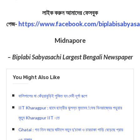
লাইক করুন আমাদের ফেসবুক
পেজ-
https://www.facebook.com/biplabisabyasa
Midnapore
– Biplabi Sabyasachi Largest Bengali Newspaper
You Might Also Like
বালিপালের মা কেঁদুয়াবুড়িই পুজিত হন দেবী দূর্গা রূপে
IIT Kharagpur : ছাদে ছাত্রীর ঝুলন্ত মৃতদেহ !ফের ভিনরাজ্যের পড়ুয়ার
মৃত্যু Kharagpur IIT -তে
Ghatal : গত তিন বছরে ঘাটালে নতুন দু’চাকা ও চারচাকা গাড়ি বেড়েছে প্রায়
৩৪ হাজার