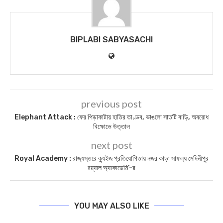
BIPLABI SABYASACHI
previous post
Elephant Attack : ফের পিড়াকাটায় হাতির তাণ্ডব, ভাঙলো সাতটি বাড়ি, অবরোধ
বিক্ষোভে উত্তাল
next post
Royal Academy : রাজ্যস্তরে ক্যুইজ প্রতিযোগিতায় নজর কাড়া সাফল্য মেদিনীপুর
রয়্যাল অ্যাকাডেমি’-র
YOU MAY ALSO LIKE