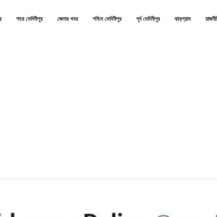
র
শহর মেদিনীপুর
জেলার খবর
পশ্চিম মেদিনীপুর
পূর্ব মেদিনীপুর
ঝাড়গ্রাম
রাজনী