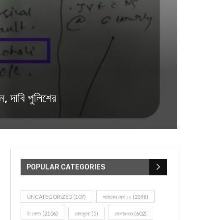
, দাবি পুলিশের
POPULAR CATEGORIES
UNCATEGORIZED
(107)
আজকের সেরা ১০
(2598)
ই-পেপার
(2106)
খেলাধূলো
(5)
জেলার খবর
(602)