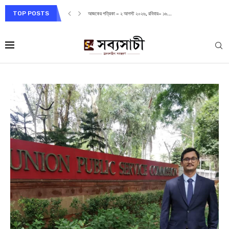
TOP POSTS
আজকের পত্রিকা – ২ আগস্ট ২০২৬, রবিবার– ১৬...
আজকের প