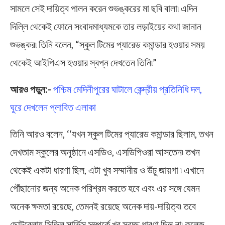
সামলে সেই দায়িত্ব পালন করেন শুভঙ্করের মা ছবি বালা৷ এদিন
দিল্লি থেকেই ফোনে সংবাদমাধ্যমকে তার লড়াইয়ের কথা জানান
শুভঙ্কর৷ তিনি বলেন, “স্কুল টিমের প্যারেড কমান্ডার হওয়ার সময়
থেকেই আইপিএস হওয়ার স্বপ্ন দেখতেন তিনি৷”
আরও পড়ুন:-
পশ্চিম মেদিনীপুরের ঘাটালে কেন্দ্রীয় প্রতিনিধি দল,
ঘুরে দেখলেন প্লাবিত এলাকা
তিনি আরও বলেন, ‘‘যখন স্কুল টিমের প্যারেড কমান্ডার ছিলাম, তখন
দেখতাম স্কুলের অনুষ্ঠানে এসডিও, এসডিপিওরা আসতেন৷ তখন
থেকেই একটা ধারণা ছিল, এটা খুব সম্মানীয় ও উঁচু জায়গা ৷ এখানে
পৌঁছানোর জন্য অনেক পরিশ্রম করতে হবে এবং এর সঙ্গে যেমন
অনেক ক্ষমতা রয়েছে, তেমনই রয়েছে অনেক দায়-দায়িত্ব৷ তবে
ছোটবেলায় সিভিল সার্ভিস সম্পর্কে খুব স্বচ্ছ ধারণা ছিল না৷ কলেজ