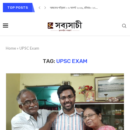
TOP POSTS
আজকের পত্রিকা – ৯ আগস্ট ২০২৬, রবিবার– ২৩...
Home
»
UPSC Exam
TAG:
UPSC EXAM