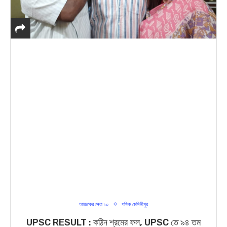
আজকের সেরা ১০
পশ্চিম মেদিনীপুর
UPSC RESULT : কঠিন শ্রমের ফল, UPSC তে ৯৪ তম