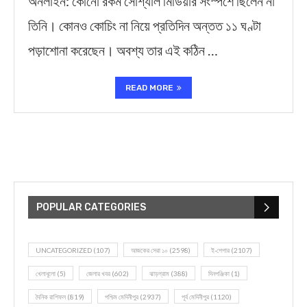
অনলাইন: কোনো রকম সোশ্যাল মিডিয়ার সংস্পর্শে ছিলেন না
তিনি। কোনও কোচিং না নিয়ে প্রতিদিন অন্তত ১১ ঘণ্টা
পড়াশোনা করেছেন। অবশ্য তার এই কঠিন …
READ MORE
POPULAR CATEGORIES
UNCATEGORIZED
(107)
আজকের সেরা ১০
(2598)
ই-পেপার
(2107)
খেলাধূলো
(5)
জেলার খবর
(602)
ঝাড়গ্রাম
(388)
দিনপঞ্জিকা
(1)
দৈনিক রাশিফল
(819)
পশ্চিম মেদিনীপুর
(2937)
পূর্ব মেদিনীপুর
(1120)