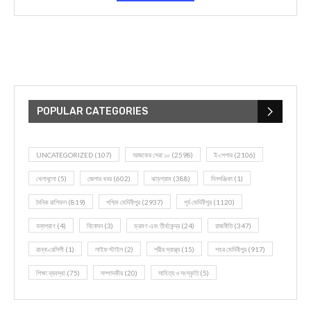
POPULAR CATEGORIES
UNCATEGORIZED
(107)
আজকের সেরা ১০
(2598)
ই-পেপার
(2106)
খেলাধূলো
(5)
জেলার খবর
(602)
ঝাড়গ্রাম
(388)
দিনপঞ্জিকা
(1)
দৈনিক রাশিফল
(819)
পশ্চিম মেদিনীপুর
(2937)
পূর্ব মেদিনীপুর
(1120)
বন্যপ্রাণ
(4)
বিনোদন
(3)
ভ্রমণ এবং তীর্থকেন্দ্র
(24)
রাজনীতি
(347)
রান্না-রেসিপী
(1)
লাইফ স্টাইল
(2)
শরীর স্বাস্থ্য
(15)
শহর মেদিনীপুর
(917)
শিক্ষা ব্যবস্থা
(75)
সম্পাদকীয়
(20)
সাহিত্য ও সংস্কৃতি
(5)