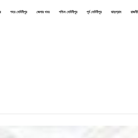
র
শহর মেদিনীপুর
জেলার খবর
পশ্চিম মেদিনীপুর
পূর্ব মেদিনীপুর
ঝাড়গ্রাম
রাজনী