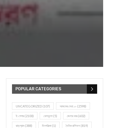
POPULAR CATEGORIES
UNCATEGORIZED
(107)
আজকের সেরা ১০
(2598)
ই-পেপার
(2100)
খেলাধূলো
(5)
জেলার খবর
(602)
ঝাড়গ্রাম
(388)
দিনপঞ্জিকা
(1)
দৈনিক রাশিফল
(819)