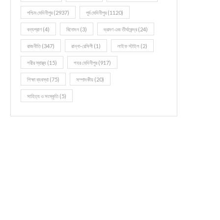
পশ্চিম মেদিনীপুর
(2937)
পূর্ব মেদিনীপুর
(1120)
বন্যপ্রাণ
(4)
বিনোদন
(3)
ভ্রমণ এবং তীর্থকেন্দ্র
(24)
রাজনীতি
(347)
রান্না-রেসিপী
(1)
লাইফ স্টাইল
(2)
শরীর স্বাস্থ্য
(15)
শহর মেদিনীপুর
(917)
শিক্ষা ব্যবস্থা
(75)
সম্পাদকীয়
(20)
সাহিত্য ও সংস্কৃতি
(5)