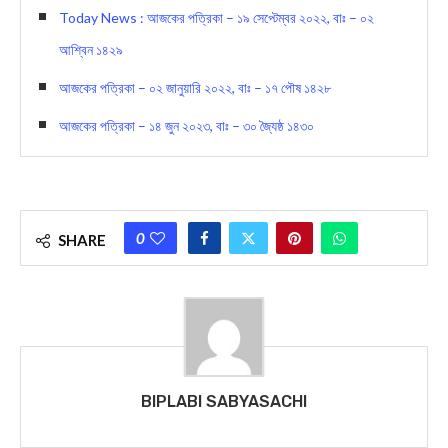
You Might Also Like
আজকের পত্রিকা- ১৬ জানুয়ারী ২০২১, বাং-২ মাঘ ১৪২৭
Today News : আজকের পত্রিকা – ১৯ সেপ্টেম্বর ২০২২, বাঃ – ০২
আশ্বিন ১৪২৯