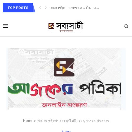
TOP POSTS
আজকের পত্রিকা – ২ আগস্ট ২০২৬, রবিবার– ১৬...
Home
»
আজকের পত্রিকা- ২ ফেব্রুইয়ারী ২০২১, বাং- ১৯ মাঘ ১৪২৭
ই-পেপার