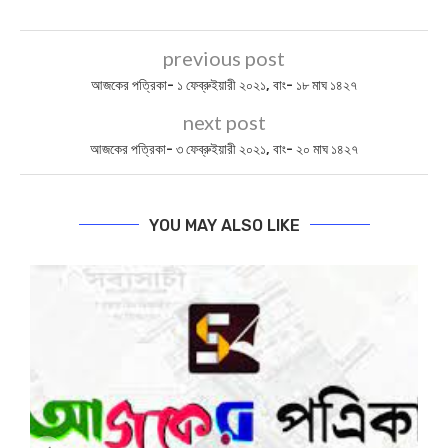
আজকের পত্রিকা – ০২ জানুয়ারি ২০২২, বাঃ – ১৭ পৌষ ১৪২৮
আজকের পত্রিকা – ১৪ জুন ২০২৩, বাঃ – ৩০ জ্যৈষ্ঠ ১৪৩০
0
SHARE
BIPLABI SABYASACHI
previous post