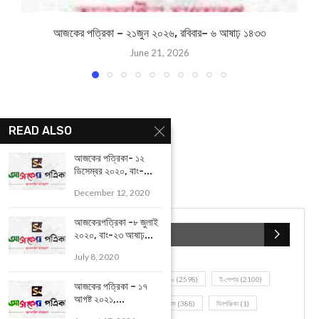
আজকের পত্রিকা- ২ ফেব্রুইয়ারী ২০২১, বাং- ১৯ মাঘ ১৪২৭
YOU MAY ALSO LIKE
READ ALSO
আজকের পত্রিকা- ১২
ডিসেম্বর ২০২০, বাং-...
December 12, 2020
আজকেরপত্রিকা -৮ জুলাই
২০২০, বাং-২৩ আষাঢ়...
July 8, 2020
আজকের পত্রিকা – ১৭
আজকের পত্রিকা – ২১জুন ২০২৬, রবিবার– ৬ আষাঢ় ১৪৩৩
আগষ্ট ২০২১,...