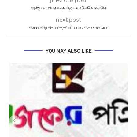
0
SHARE
BIPLABI SABYASACHI
previous post
খড়্গপুরে ডাম্পারের ধাক্ক‍ায় মৃত্যু হল দুই বাইক আরোহীর
next post