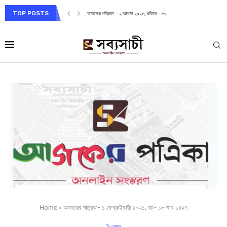
TOP POSTS
আজকের পত্রিকা – ২ আগস্ট ২০২৬, রবিবার– ১৬...
Home
»
আজকের পত্রিকা- ১ ফেব্রুইয়ারী ২০২১, বাং- ১৮ মাঘ ১৪২৭
ই-পেপার